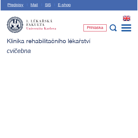
Předpisy
Mail
SIS
E-shop
EN
Přihláška
1. lékařská fakulta Univerzity Karlovy
Klinika rehabilitačního lékařství
cvičebna