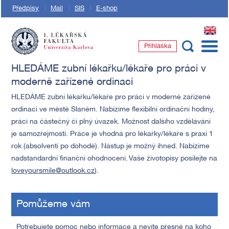
Předpisy
Mail
SIS
E-shop
EN
Přihláška
1. lékařská fakulta Univerzity Karlovy
HLEDÁME zubní lékařku/lékaře pro práci v
moderně zařízené ordinaci
HLEDÁME zubní lékařku/lékaře pro práci v moderně zařízené
ordinaci ve městě Slaném. Nabízíme flexibilní ordinační hodiny,
práci na částečný či plný úvazek. Možnost dalšího vzdělávání
je samozřejmostí. Práce je vhodná pro lékařky/lékaře s praxí 1
rok (absolventi po dohodě). Nástup je možný ihned. Nabízíme
nadstandardní finanční ohodnocení. Vaše životopisy posílejte na
loveyoursmile@outlook.cz
).
Pomůžeme vám
Potřebujete pomoc nebo informace a nevíte přesně na koho