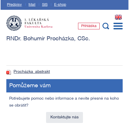
Předpisy
Mail
SIS
E-shop
EN
Přihláška
1. lékařská fakulta Univerzity Karlovy
RNDr. Bohumír Procházka, CSc.
Procházka_abstrakt
Pomůžeme vám
Potřebujete pomoc nebo informace a nevíte přesně na koho
se obrátit?
Kontaktujte nás