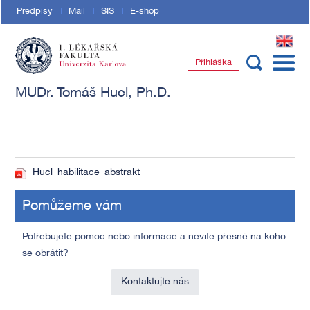
Předpisy
Mail
SIS
E-shop
EN
Přihláška
1. lékařská fakulta Univerzity Karlovy
MUDr. Tomáš Hucl, Ph.D.
Hucl_habilitace_abstrakt
Pomůžeme vám
Potřebujete pomoc nebo informace a nevíte přesně na koho
se obrátit?
Kontaktujte nás