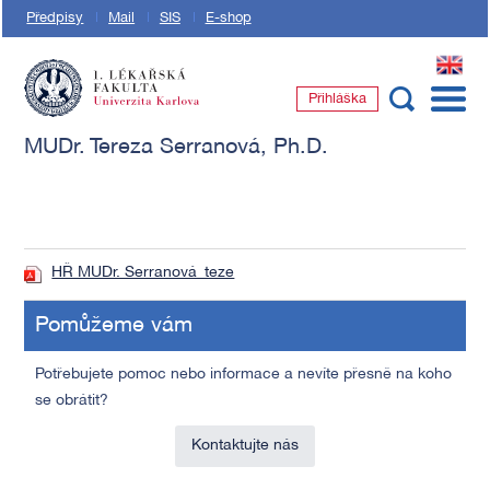
Předpisy
Mail
SIS
E-shop
EN
Přihláška
1. lékařská fakulta Univerzity Karlovy
MUDr. Tereza Serranová, Ph.D.
HŘ MUDr. Serranová_teze
Pomůžeme vám
Potřebujete pomoc nebo informace a nevíte přesně na koho
se obrátit?
Kontaktujte nás