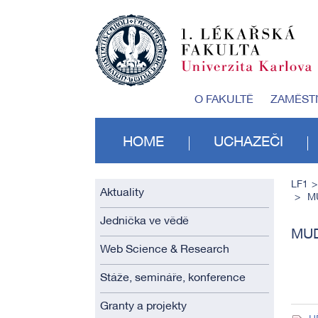
O FAKULTĚ
ZAMĚST
HOME
UCHAZEČI
LF1
Aktuality
MU
Jednička ve vědě
MUD
Web Science & Research
Stáže, semináře, konference
Granty a projekty