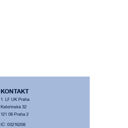
KONTAKT
1. LF UK Praha
Kateřinská 32
121 08 Praha 2
IČ: 00216208