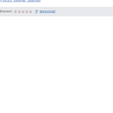
Ř MUDr. Magner_abstrakt
nocení:
spravovat