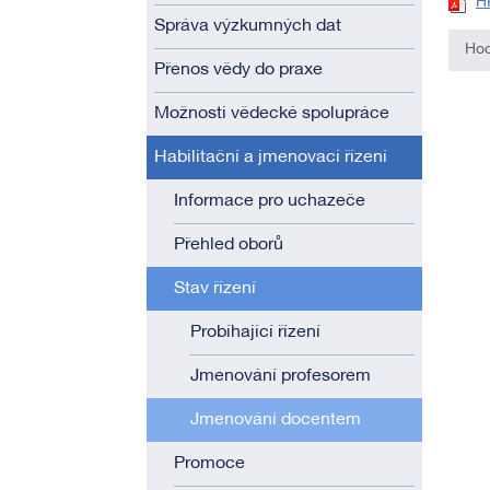
H
Správa výzkumných dat
Hod
Přenos vědy do praxe
Možnosti vědecké spolupráce
Habilitační a jmenovací řízení
Informace pro uchazeče
Přehled oborů
Stav řízení
Probíhající řízení
Jmenování profesorem
Jmenování docentem
Promoce