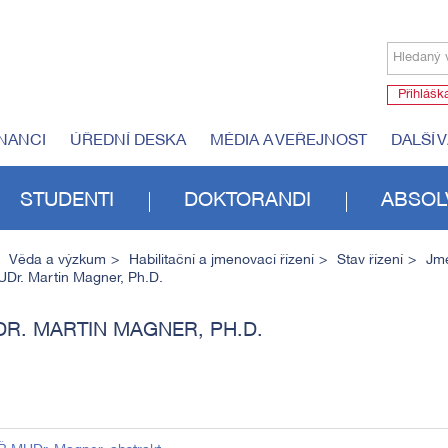
Hledaný 
Přihlášk
NANCI
ÚŘEDNÍ DESKA
MÉDIA A VEŘEJNOST
DALŠÍ 
STUDENTI
DOKTORANDI
ABSOL
Věda a výzkum
Habilitační a jmenovací řízení
Stav řízení
Jm
Dr. Martin Magner, Ph.D.
R. MARTIN MAGNER, PH.D.