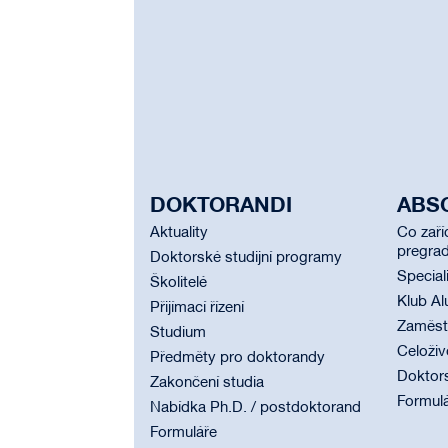
DOKTORANDI
ABS
Aktuality
Co zaří
pregrad
Doktorské studijní programy
Special
Školitelé
Klub Al
Přijímací řízení
Zaměstn
Studium
Celoživ
Předměty pro doktorandy
Doktor
Zakončení studia
Formul
Nabídka Ph.D. / postdoktorand
Formuláře