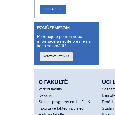
PŘIHLÁSIT SE
POMŮŽEME VÁM
Potřebujete pomoc nebo
informace a nevíte přesně na
koho se obrátit?
KONTAKTUJTE NÁS
O FAKULTĚ
UCH
Vedení fakulty
Seznam
Děkanát
Den ote
Studijní programy na 1. LF UK
Proč 1.
Fakulta ve faktech a číslech
Studijn