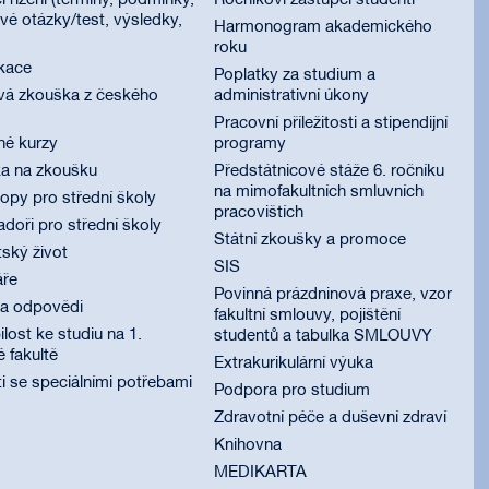
í řízení (termíny, podmínky,
Ročníkoví zástupci studenti
é otázky/test, výsledky,
Harmonogram akademického
roku
ikace
Poplatky za studium a
vá zkouška z českého
administrativní úkony
Pracovní příležitosti a stipendijní
né kurzy
programy
ka na zkoušku
Předstátnicové stáže 6. ročníku
na mimofakultních smluvních
py pro střední školy
pracovištích
oři pro střední školy
Státní zkoušky a promoce
ský život
SIS
áře
Povinná prázdninová praxe, vzor
 a odpovědi
fakultní smlouvy, pojištění
lost ke studiu na 1.
studentů a tabulka SMLOUVY
é fakultě
Extrakurikulární výuka
i se speciálními potřebami
Podpora pro studium
Zdravotní péče a duševní zdraví
Knihovna
MEDIKARTA