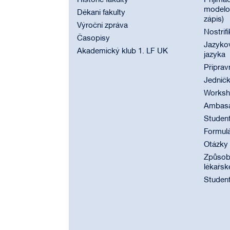
Historie fakulty
Přijímac
modelov
Děkani fakulty
zápis)
Výroční zpráva
Nostrif
Časopisy
Jazyko
Akademický klub 1. LF UK
jazyka
Příprav
Jednič
Worksho
Ambasad
Student
Formul
Otázky
Způsobi
lékařsk
Student