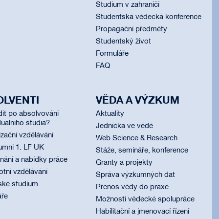
Studium v zahraničí
Studentská vědecká konference
Propagační předměty
Studentský život
Formuláře
FAQ
OLVENTI
VĚDA A VÝZKUM
dit po absolvování
Aktuality
uálního studia?
Jednička ve vědě
izační vzdělávání
Web Science & Research
umni 1. LF UK
Stáže, semináře, konference
ání a nabídky práce
Granty a projekty
otní vzdělávání
Správa výzkumných dat
ské studium
Přenos vědy do praxe
áře
Možnosti vědecké spolupráce
Habilitační a jmenovací řízení