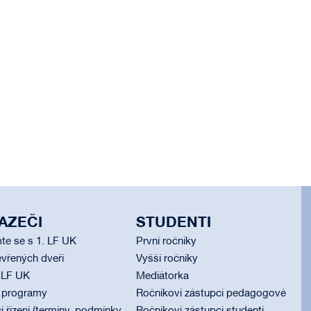
AZEČI
STUDENTI
te se s 1. LF UK
První ročníky
vřených dveří
Vyšší ročníky
 LF UK
Mediátorka
í programy
Ročníkoví zástupci pedagogové