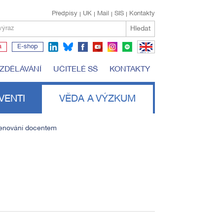
Předpisy
UK
Mail
SIS
Kontakty
Hledat
výraz
a
E-shop
EN
VZDĚLÁVÁNÍ
UČITELÉ SŠ
KONTAKTY
VENTI
VĚDA A VÝZKUM
enování docentem