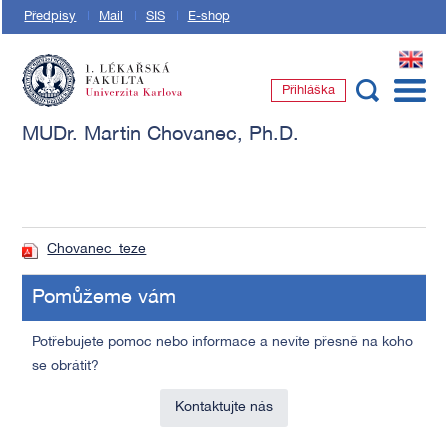
Předpisy
Mail
SIS
E-shop
EN
Přihláška
1. lékařská fakulta Univerzity Karlovy
MUDr. Martin Chovanec, Ph.D.
Chovanec_teze
Pomůžeme vám
Potřebujete pomoc nebo informace a nevíte přesně na koho
se obrátit?
Kontaktujte nás