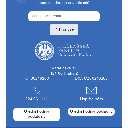
časopisu Jednička a infolistů!
Přihlásit se
1. lékařská fakulta Univerzity Karlovy
Kateřinská 32
121 08 Praha 2
IČ: 00216208
DIČ: CZ00216208
224 961 111
Napište nám
Úřední hodiny
Úřední hodiny pokladny
podatelny