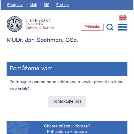
Předpisy
Mail
SIS
E-shop
EN
Přihláška
1. lékařská fakulta Univerzity Karlovy
MUDr. Jan Šochman, CSc.
Pomůžeme vám
Potřebujete pomoc nebo informace a nevíte přesně na koho
se obrátit?
Kontaktujte nás
Chcete zůstat v obraze?
Přihlaste se k odběru