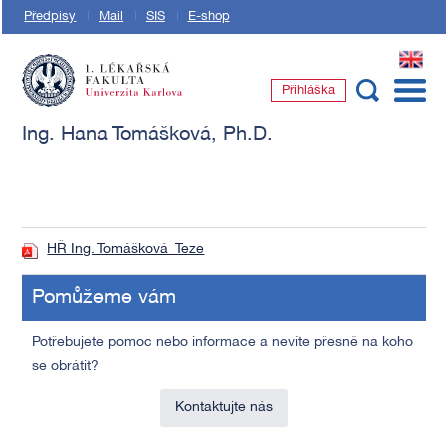
Předpisy
Mail
SIS
E-shop
EN
Přihláška
1. lékařská fakulta Univerzity Karlovy
Ing. Hana Tomášková, Ph.D.
HŘ Ing. Tomášková_Teze
Pomůžeme vám
Potřebujete pomoc nebo informace a nevíte přesně na koho
se obrátit?
Kontaktujte nás