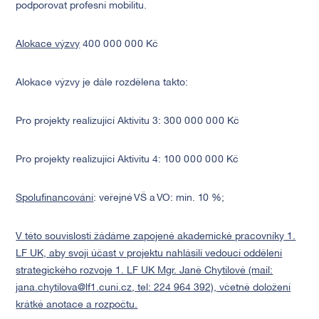
podporovat profesní mobilitu.
Alokace výzvy
400 000 000 Kč
Alokace výzvy je dále rozdělena takto:
Pro projekty realizující Aktivitu 3: 300 000 000 Kč
Pro projekty realizující Aktivitu 4: 100 000 000 Kč
Spolufinancování
: veřejné VŠ a VO: min. 10 %;
V této souvislosti žádáme zapojené akademické pracovníky 1.
LF UK, aby svoji účast v projektu nahlásili vedoucí oddělení
strategického rozvoje 1. LF UK Mgr. Janě Chytilové (mail:
jana.chytilova@lf1.cuni.cz
, tel: 224 964 392), včetně doložení
krátké anotace a rozpočtu.