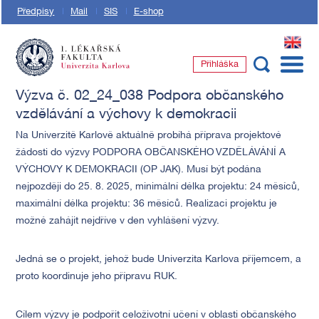
Předpisy
Mail
SIS
E-shop
EN
Přihláška
1. lékařská fakulta Univerzity Karlovy
Výzva č. 02_24_038 Podpora občanského
vzdělávání a výchovy k demokracii
Na Univerzitě Karlově aktuálně probíhá příprava projektové
žádosti do výzvy PODPORA OBČANSKÉHO VZDĚLÁVÁNÍ A
VÝCHOVY K DEMOKRACII (OP JAK). Musí být podána
nejpozději do 25. 8. 2025, minimální délka projektu: 24 měsíců,
maximální délka projektu: 36 měsíců. Realizaci projektu je
možné zahájit nejdříve v den vyhlášení výzvy.
Jedná se o projekt, jehož bude Univerzita Karlova příjemcem, a
proto koordinuje jeho přípravu RUK.
Cílem výzvy je podpořit celoživotní učení v oblasti občanského