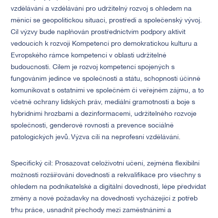
vzdělávání a vzdělávání pro udržitelný rozvoj s ohledem na
měnící se geopolitickou situaci, prostředí a společenský vývoj.
Cíl výzvy bude naplňován prostřednictvím podpory aktivit
vedoucích k rozvoji Kompetencí pro demokratickou kulturu a
Evropského rámce kompetencí v oblasti udržitelné
budoucnosti. Cílem je rozvoj kompetencí spojených s
fungováním jedince ve společnosti a státu, schopností účinně
komunikovat s ostatními ve společném či veřejném zájmu, a to
včetně ochrany lidských práv, mediální gramotnosti a boje s
hybridními hrozbami a dezinformacemi, udržitelného rozvoje
společnosti, genderové rovnosti a prevence sociálně
patologických jevů. Výzva cílí na neprofesní vzdělávání.
Specifický cíl: Prosazovat celoživotní učení, zejména flexibilní
možnosti rozšiřování dovedností a rekvalifikace pro všechny s
ohledem na podnikatelské a digitální dovednosti, lépe předvídat
změny a nové požadavky na dovednosti vycházející z potřeb
trhu práce, usnadnit přechody mezi zaměstnáními a