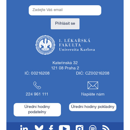
Přihlásit se
1. lékařská fakulta Univerzity Karlovy
Kateřinská 32
121 08 Praha 2
IČ: 00216208
DIČ: CZ00216208
224 961 111
Napište nám
Úřední hodiny
Úřední hodiny pokladny
podatelny