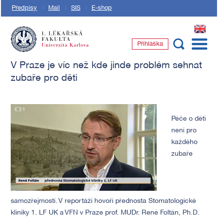
Předpisy
Mail
SIS
E-shop
EN
Přihláška
1. lékařská fakulta Univerzity Karlovy
V Praze je víc než kde jinde problém sehnat
zubaře pro děti
Péče o děti
není pro
každého
zubaře
samozřejmostí. V reportáži hovoří přednosta Stomatologické
kliniky 1. LF UK a VFN v Praze prof. MUDr. René Foltán, Ph.D.