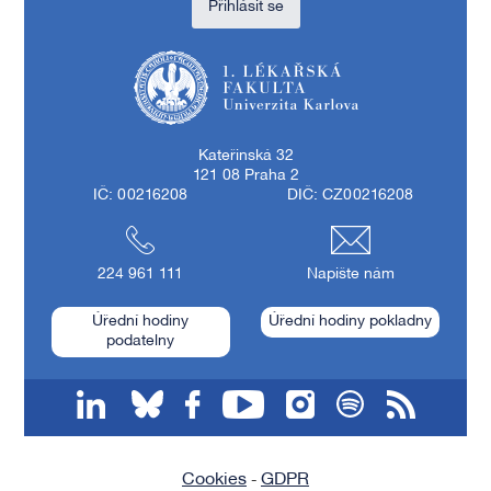
Přihlásit se
1. lékařská fakulta Univerzity Karlovy
Kateřinská 32
121 08 Praha 2
IČ: 00216208
DIČ: CZ00216208
224 961 111
Napište nám
Úřední hodiny
Úřední hodiny pokladny
podatelny
linkedin
bluesky
facebook
youtube
instagram
spotify
RSS
Cookies
GDPR
-