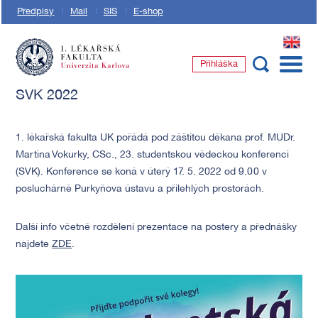
Předpisy
Mail
SIS
E-shop
EN
Přihláška
1. lékařská fakulta Univerzity Karlovy
SVK 2022
1. lékařská fakulta UK pořádá pod záštitou děkana prof. MUDr.
Martina Vokurky, CSc., 23. studentskou vědeckou konferenci
(SVK). Konference se koná v úterý 17. 5. 2022 od 9.00 v
posluchárně Purkyňova ústavu a přilehlých prostorách.
Další info včetně rozdělení prezentace na postery a přednášky
najdete
ZDE
.