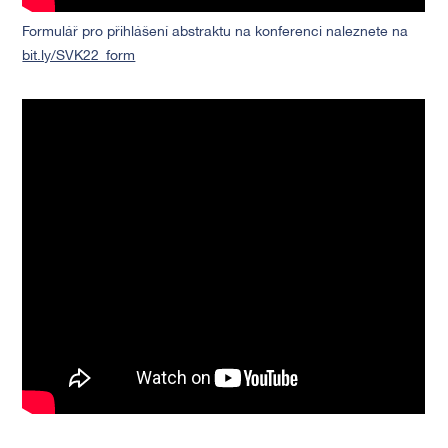
Formulář pro přihlášení abstraktu na konferenci naleznete na
bit.ly/SVK22_form