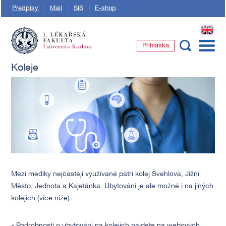
Předpisy
Mail
SIS
E-shop
EN
Přihláška
1. lékařská fakulta Univerzity Karlovy
Koleje
Mezi mediky nejčastěji využívané patří kolej Švehlova, Jižní
Město, Jednota a Kajetánka. Ubytování je ale možné i na jiných
kolejích (více níže).
» Podrobnosti o ubytování na kolejích najdete na webových