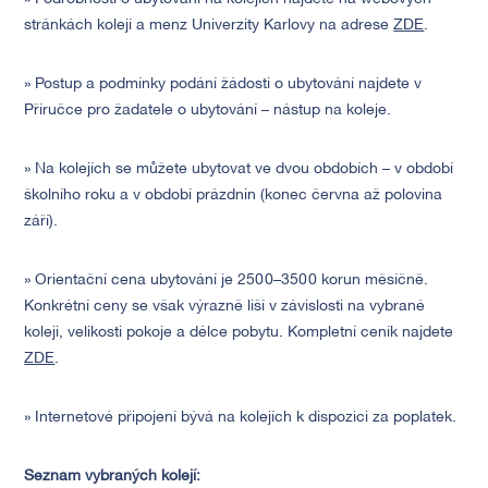
stránkách kolejí a menz Univerzity Karlovy na adrese
ZDE
.
» Postup a podmínky podání žádosti o ubytování najdete v
Příručce pro žadatele o ubytování – nástup na koleje.
» Na kolejích se můžete ubytovat ve dvou obdobích – v období
školního roku a v období prázdnin (konec června až polovina
září).
» Orientační cena ubytování je 2500–3500 korun měsíčně.
Konkrétní ceny se však výrazně liší v závislosti na vybrané
koleji, velikosti pokoje a délce pobytu. Kompletní ceník najdete
ZDE
.
» Internetové připojení bývá na kolejích k dispozici za poplatek.
Seznam vybraných kolejí: