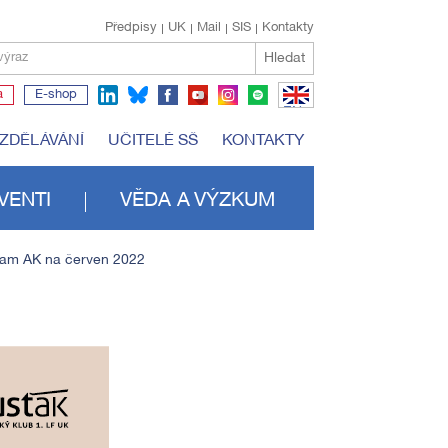
Předpisy
UK
Mail
SIS
Kontakty
Hledat
výraz
a
E-shop
EN
VZDĚLÁVÁNÍ
UČITELÉ SŠ
KONTAKTY
VENTI
VĚDA A VÝZKUM
ram AK na červen 2022