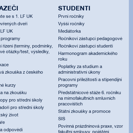
AZEČI
STUDENTI
te se s 1. LF UK
První ročníky
vřených dveří
Vyšší ročníky
 LF UK
Mediátorka
í programy
Ročníkoví zástupci pedagogové
í řízení (termíny, podmínky,
Ročníkoví zástupci studenti
é otázky/test, výsledky,
Harmonogram akademického
roku
ikace
Poplatky za studium a
vá zkouška z českého
administrativní úkony
Pracovní příležitosti a stipendijní
né kurzy
programy
ka na zkoušku
Předstátnicové stáže 6. ročníku
na mimofakultních smluvních
py pro střední školy
pracovištích
oři pro střední školy
Státní zkoušky a promoce
ský život
SIS
áře
Povinná prázdninová praxe, vzor
 a odpovědi
fakultní smlouvy, pojištění