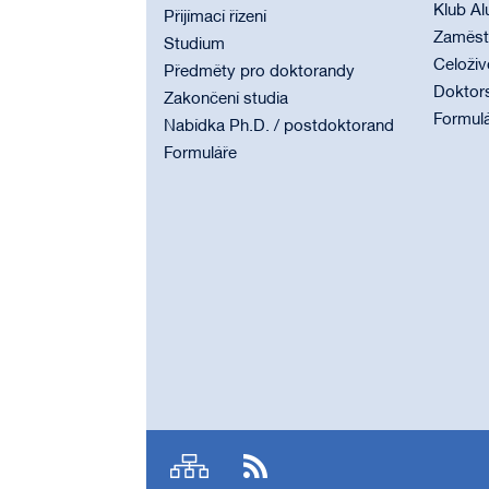
Klub Al
Přijímací řízení
Zaměstn
Studium
Celoživ
Předměty pro doktorandy
Doktor
Zakončení studia
Formul
Nabídka Ph.D. / postdoktorand
Formuláře