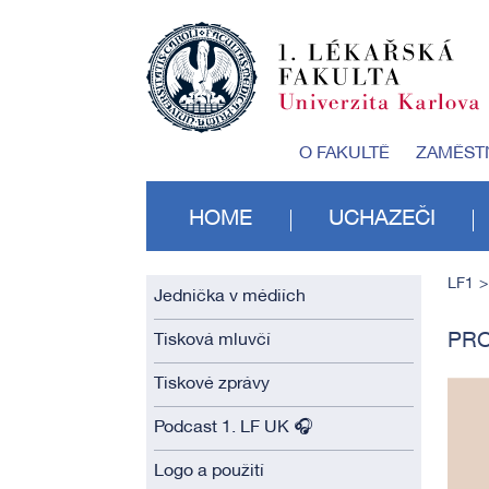
O FAKULTĚ
ZAMĚST
HOME
UCHAZEČI
LF1
Jednička v médiích
PRO
Tisková mluvčí
Tiskové zprávy
Podcast 1. LF UK 🎧
Logo a použití