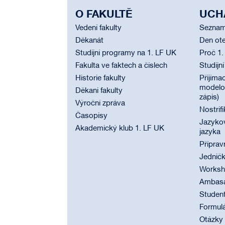
O FAKULTĚ
UCH
Vedení fakulty
Seznam
Děkanát
Den ote
Studijní programy na 1. LF UK
Proč 1.
Fakulta ve faktech a číslech
Studijn
Historie fakulty
Přijímac
modelov
Děkani fakulty
zápis)
Výroční zpráva
Nostrif
Časopisy
Jazyko
Akademický klub 1. LF UK
jazyka
Příprav
Jednič
Worksho
Ambasad
Student
Formul
Otázky