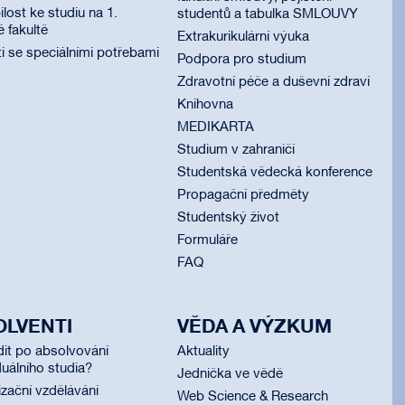
lost ke studiu na 1.
studentů a tabulka SMLOUVY
é fakultě
Extrakurikulární výuka
i se speciálními potřebami
Podpora pro studium
Zdravotní péče a duševní zdraví
Knihovna
MEDIKARTA
Studium v zahraničí
Studentská vědecká konference
Propagační předměty
Studentský život
Formuláře
FAQ
OLVENTI
VĚDA A VÝZKUM
dit po absolvování
Aktuality
uálního studia?
Jednička ve vědě
izační vzdělávání
Web Science & Research