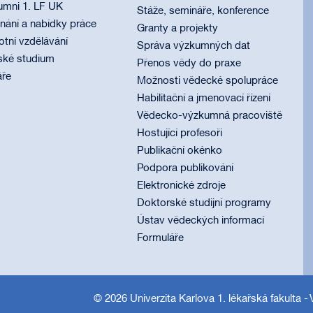
umni 1. LF UK
Stáže, semináře, konference
ání a nabídky práce
Granty a projekty
otní vzdělávání
Správa výzkumných dat
ské studium
Přenos vědy do praxe
áře
Možnosti vědecké spolupráce
Habilitační a jmenovací řízení
Vědecko-výzkumná pracoviště
Hostující profesoři
Publikační okénko
Podpora publikování
Elektronické zdroje
Doktorské studijní programy
Ústav vědeckých informací
Formuláře
© 2026
Univerzita Karlova 1. lékařská fakulta
- 