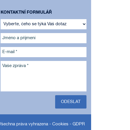
KONTAKTNÍ FORMULÁŘ
Jméno a příjmení
E-mail *
Vaše zpráva *
ODESLAT
Všechna práva vyhrazena -
Cookies
-
GDPR