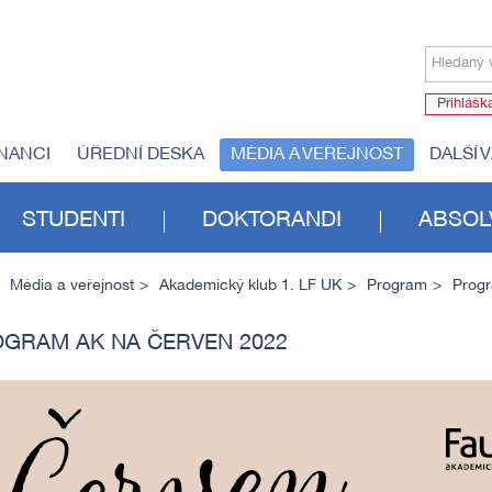
Hledaný 
Přihlášk
NANCI
ÚŘEDNÍ DESKA
MÉDIA A VEŘEJNOST
DALŠÍ 
STUDENTI
DOKTORANDI
ABSOL
Média a veřejnost
Akademický klub 1. LF UK
Program
Prog
GRAM AK NA ČERVEN 2022