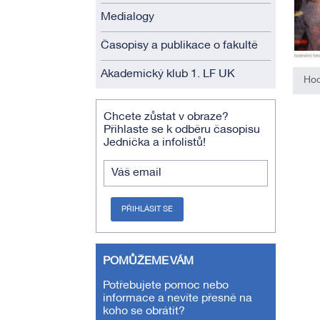
Medialogy
Časopisy a publikace o fakultě
Akademický klub 1. LF UK
Hod
Chcete zůstat v obraze?
Přihlaste se k odběru časopisu
Jednička a infolistů!
Váš email
PŘIHLÁSIT SE
POMŮŽEME VÁM
Potřebujete pomoc nebo
informace a nevíte přesně na
koho se obrátit?