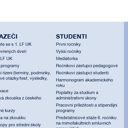
AZEČI
STUDENTI
te se s 1. LF UK
První ročníky
vřených dveří
Vyšší ročníky
 LF UK
Mediátorka
í programy
Ročníkoví zástupci pedagogové
í řízení (termíny, podmínky,
Ročníkoví zástupci studenti
é otázky/test, výsledky,
Harmonogram akademického
roku
ikace
Poplatky za studium a
vá zkouška z českého
administrativní úkony
Pracovní příležitosti a stipendijní
né kurzy
programy
ka na zkoušku
Předstátnicové stáže 6. ročníku
na mimofakultních smluvních
py pro střední školy