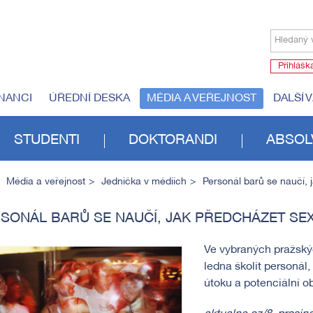
Hledaný 
Přihlášk
NANCI
ÚŘEDNÍ DESKA
MÉDIA A VEŘEJNOST
DALŠÍ 
STUDENTI
DOKTORANDI
ABSOL
Média a veřejnost
Jednička v médiích
Personál barů se naučí, 
SONÁL BARŮ SE NAUČÍ, JAK PŘEDCHÁZET SEX
Ve vybraných pražský
ledna školit personál,
útoku a potenciální 