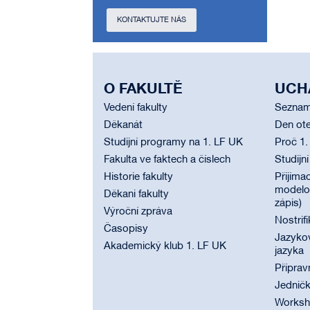
KONTAKTUJTE NÁS
O FAKULTĚ
UCH
Vedení fakulty
Seznam
Děkanát
Den ote
Studijní programy na 1. LF UK
Proč 1.
Fakulta ve faktech a číslech
Studijn
Historie fakulty
Přijímac
modelov
Děkani fakulty
zápis)
Výroční zpráva
Nostrif
Časopisy
Jazyko
Akademický klub 1. LF UK
jazyka
Příprav
Jednič
Worksho