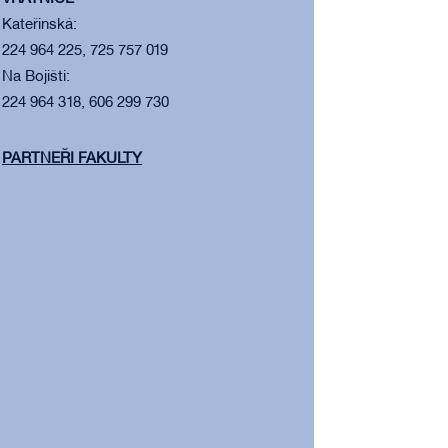
Kateřinská:
224 964 225, 725 757 019
Na Bojišti:
224 964 318, 606 299 730
PARTNEŘI FAKULTY