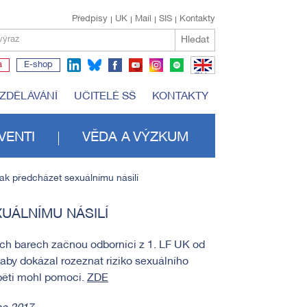
Předpisy
UK
Mail
SIS
Kontakty
Hledat
výraz
a
E-shop
EN
VZDĚLÁVÁNÍ
UČITELÉ SŠ
KONTAKTY
VENTI
VĚDA A VÝZKUM
jak předcházet sexuálnímu násilí
UÁLNÍMU NÁSILÍ
ch barech začnou odborníci z 1. LF UK od
 aby dokázal rozeznat riziko sexuálního
oběti mohl pomoci.
ZDE