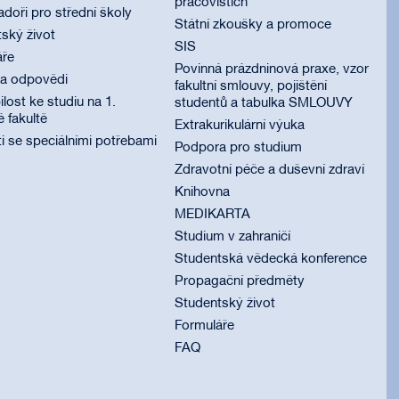
pracovištích
oři pro střední školy
Státní zkoušky a promoce
ský život
SIS
áře
Povinná prázdninová praxe, vzor
 a odpovědi
fakultní smlouvy, pojištění
lost ke studiu na 1.
studentů a tabulka SMLOUVY
é fakultě
Extrakurikulární výuka
i se speciálními potřebami
Podpora pro studium
Zdravotní péče a duševní zdraví
Knihovna
MEDIKARTA
Studium v zahraničí
Studentská vědecká konference
Propagační předměty
Studentský život
Formuláře
FAQ