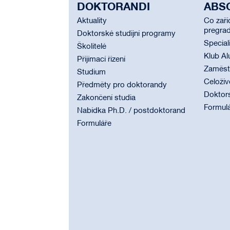
DOKTORANDI
ABS
Aktuality
Co zaří
pregrad
Doktorské studijní programy
Special
Školitelé
Klub Al
Přijímací řízení
Zaměstn
Studium
Celoživ
Předměty pro doktorandy
Doktor
Zakončení studia
Formul
Nabídka Ph.D. / postdoktorand
Formuláře