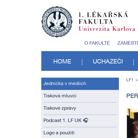
O FAKULTĚ
ZAMĚST
HOME
UCHAZEČI
LF1
Jednička v médiích
PER
Tisková mluvčí
Tiskové zprávy
Podcast 1. LF UK 🎧
Logo a použití