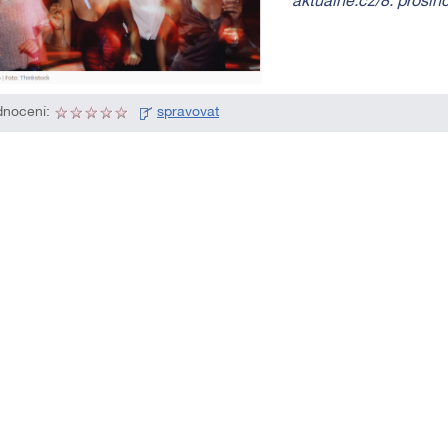
aktualne.cz/8. prosin
nocení:
spravovat