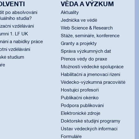
OLVENTI
VĚDA A VÝZKUM
dit po absolvování
Aktuality
uálního studia?
Jednička ve vědě
izační vzdělávání
Web Science & Research
umni 1. LF UK
Stáže, semináře, konference
ání a nabídky práce
Granty a projekty
otní vzdělávání
Správa výzkumných dat
ské studium
Přenos vědy do praxe
áře
Možnosti vědecké spolupráce
Habilitační a jmenovací řízení
Vědecko-výzkumná pracoviště
Hostující profesoři
Publikační okénko
Podpora publikování
Elektronické zdroje
Doktorské studijní programy
Ústav vědeckých informací
Formuláře