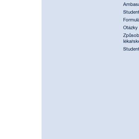
Ambasad
Student
Formul
Otázky
Způsobi
lékařsk
Student