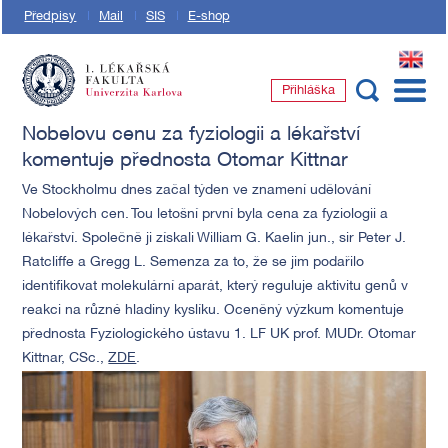
Předpisy
Mail
SIS
E-shop
EN
Přihláška
1. lékařská fakulta Univerzity Karlovy
Nobelovu cenu za fyziologii a lékařství
komentuje přednosta Otomar Kittnar
Ve Stockholmu dnes začal týden ve znamení udělování
Nobelových cen. Tou letošní první byla cena za fyziologii a
lékařství. Společně ji získali William G. Kaelin jun., sir Peter J.
Ratcliffe a Gregg L. Semenza za to, že se jim podařilo
identifikovat molekulární aparát, který reguluje aktivitu genů v
reakci na různé hladiny kyslíku. Oceněný výzkum komentuje
přednosta Fyziologického ústavu 1. LF UK prof. MUDr. Otomar
Kittnar, CSc.,
ZDE
.