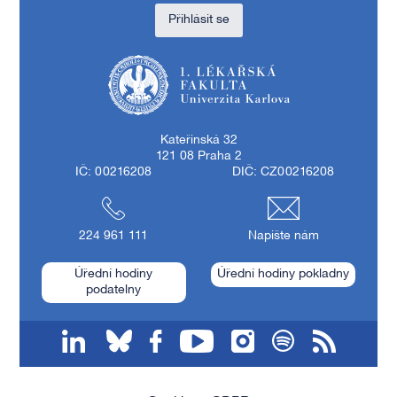
Přihlásit se
1. lékařská fakulta Univerzity Karlovy
Kateřinská 32
121 08 Praha 2
IČ: 00216208
DIČ: CZ00216208
224 961 111
Napište nám
Úřední hodiny
Úřední hodiny pokladny
podatelny
linkedin
bluesky
facebook
youtube
instagram
spotify
RSS