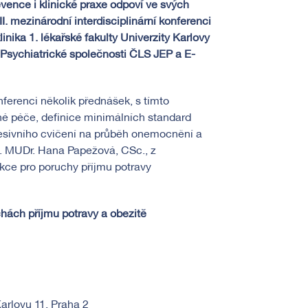
vence i klinické praxe odpoví ve svých
II. m
ezinárodní interdisciplinární konferenci
inika 1. lékařské fakulty Univerzity Karlovy
Psychiatrické společnosti ČLS JEP a E-
ferenci několik přednášek, s tímto
rné péče, definice minimálních standard
xcesivního cvičení na průběh onemocnění a
 MUDr. Hana Papežová, CSc., z
ekce pro poruchy příjmu potravy
chách příjmu potravy a obezitě
arlovu 11, Praha 2