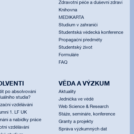
Zdravotní péče a duševní zdraví
Knihovna
MEDIKARTA
Studium v zahraničí
Studentská vědecká konference
Propagační předměty
Studentský život
Formuláře
FAQ
OLVENTI
VĚDA A VÝZKUM
dit po absolvování
Aktuality
uálního studia?
Jednička ve vědě
izační vzdělávání
Web Science & Research
umni 1. LF UK
Stáže, semináře, konference
ání a nabídky práce
Granty a projekty
otní vzdělávání
Správa výzkumných dat