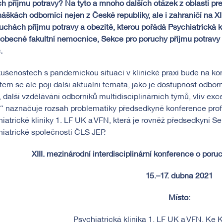
h příjmu potravy? Na tyto a mnoho dalších otázek z oblasti pre
áškách odborníci nejen z České republiky, ale i zahraničí na XI
uchách příjmu potravy a obezitě, kterou pořádá Psychiatrická kl
obecné fakultní nemocnice, Sekce pro poruchy příjmu potravy 
.
ušenostech s pandemickou situací v klinické praxi bude na kon
em se ale pojí další aktuální témata, jako je dostupnost odbo
 další vzdělávání odborníků multidisciplinárních týmů, vliv e
,“ naznačuje rozsah problematiky předsedkyně konference prof.
iatrické kliniky 1. LF UK a VFN, která je rovněž předsedkyní S
iatrické společnosti ČLS JEP.
XIII. mezinárodní interdisciplinární konference o poru
15.–17. dubna 2021
Místo:
Psychiatrická klinika 1. LF UK a VFN, Ke K