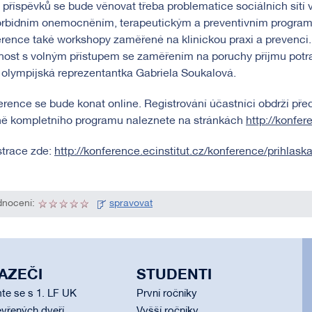
příspěvků se bude věnovat třeba problematice sociálních sítí v
rbidním onemocněním, terapeutickým a preventivním progra
rence také workshopy zaměřené na klinickou praxi a prevenci.
nost s volným přístupem se zaměřením na poruchy příjmu potra
olympijská reprezentantka Gabriela Soukalová.
rence se bude konat online. Registrování účastníci obdrží pře
ně kompletního programu naleznete na stránkách
http://konfer
strace zde:
http://konference.ecinstitut.cz/konference/prihlask
nocení:
spravovat
AZEČI
STUDENTI
te se s 1. LF UK
První ročníky
vřených dveří
Vyšší ročníky