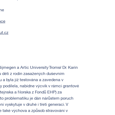
ine
nce
ut.cz
jmegen a Artic University Tromsø Dr. Karin
 dětí z rodin zasažených duševním
 a byla již testována a zavedena v
y podílela, nabídne výcvik v rámci grantové
̌tejnska a Norska z Fondů EHP) za
tuto problematiku je dán nárůstem poruch
 vyskytuje v druhé i třetí generaci. V
le také výchova a způsob stravování v