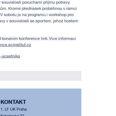
 souvislosti poruchami příjmu potravy,
mům. Kromě přednášek proběhnou v rámci
 V sobotu je na programu i workshop pro
vy v souvislosti se sportem, jehož hostem
d konáním konference link. Více informací
ence.ecinstitut.cz
a-ucastnika
KONTAKT
1. LF UK Praha