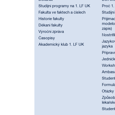
Studijní programy na 1. LF UK
Proč 1.
Fakulta ve faktech a číslech
Studijn
Historie fakulty
Přijímac
modelov
Děkani fakulty
zápis)
Výroční zpráva
Nostrif
Časopisy
Jazyko
Akademický klub 1. LF UK
jazyka
Příprav
Jednič
Worksho
Ambasad
Student
Formul
Otázky
Způsobi
lékařsk
Student