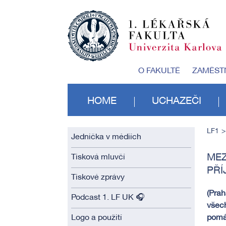
O FAKULTĚ
ZAMĚST
HOME
UCHAZEČI
LF1
Jednička v médiích
MEZ
Tisková mluvčí
PŘÍ
Tiskové zprávy
(Prah
Podcast 1. LF UK 🎧
všech
Logo a použití
pomá