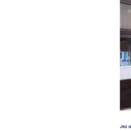
Jez a