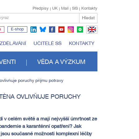
Předpisy
UK
Mail
SIS
Kontakty
Hledat
výraz
a
E-shop
EN
VZDĚLÁVÁNÍ
UČITELÉ SŠ
KONTAKTY
VENTI
VĚDA A VÝZKUM
ovlivňuje poruchy příjmu potravy
TÉNA OVLIVŇUJE PORUCHY
idí v celém světě a mají nejvyšší úmrtnost ze
 pandemie a karanténní opatření? Jak
 jsou současné možnosti komplexní léčby