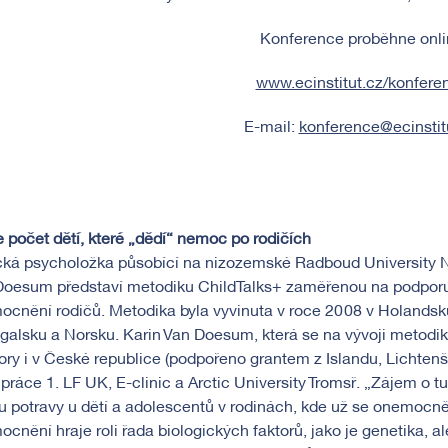
Konference proběhne onl
www.ecinstitut.cz/konfere
E-mail:
konference@ecinstit
 počet dětí, které „dědí“ nemoc po rodičích
cká psycholožka působící na nizozemské Radboud University Ni
Doesum představí metodiku ChildTalks+ zaměřenou na podporu
cnění rodičů. Metodika byla vyvinuta v roce 2008 v Holandsku
galsku a Norsku. Karin Van Doesum, která se na vývoji metodik
ry i v České republice (podpořeno grantem z Islandu, Lichtens
práce 1. LF UK, E-clinic a Arctic University Tromsø. „Zájem o 
u potravy u dětí a adolescentů v rodinách, kde už se onemocnění
cnění hraje roli řada biologických faktorů, jako je genetika, a