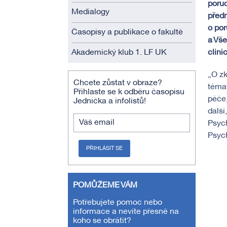
poruc
Medialogy
předn
o por
Časopisy a publikace o fakultě
a Vše
Akademický klub 1. LF UK
clinic
„O zk
Chcete zůstat v obraze?
témat
Přihlaste se k odběru časopisu
péče,
Jednička a infolistů!
další
Váš email
Psych
Psych
PŘIHLÁSIT SE
POMŮŽEME VÁM
Potřebujete pomoc nebo
informace a nevíte přesně na
koho se obrátit?