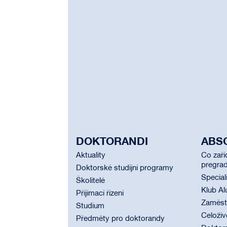
DOKTORANDI
ABS
Aktuality
Co zaří
pregrad
Doktorské studijní programy
Special
Školitelé
Klub Al
Přijímací řízení
Zaměstn
Studium
Celoživ
Předměty pro doktorandy