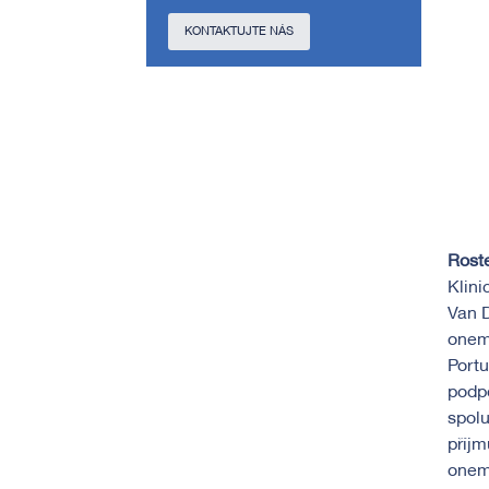
KONTAKTUJTE NÁS
Roste
Klini
Van 
onemo
Portu
podpo
spolu
příjm
onemo