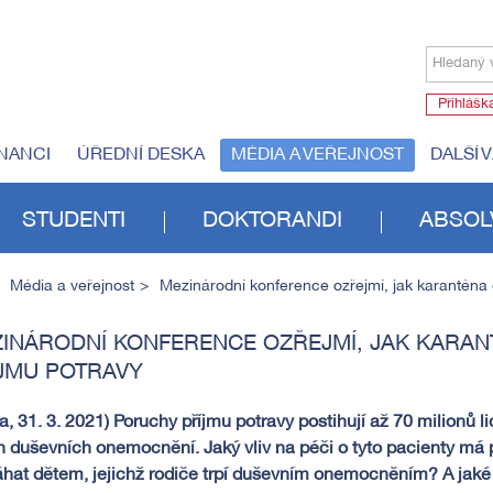
Hledaný 
Přihlášk
NANCI
ÚŘEDNÍ DESKA
MÉDIA A VEŘEJNOST
DALŠÍ 
STUDENTI
DOKTORANDI
ABSOL
Média a veřejnost
Mezinárodní konference ozřejmí, jak karanténa 
INÁRODNÍ KONFERENCE OZŘEJMÍ, JAK KARAN
JMU POTRAVY
a, 31. 3. 2021) Poruchy příjmu potravy postihují až 70 milionů l
 duševních onemocnění. Jaký vliv na péči o tyto pacienty má
hat dětem, jejichž rodiče trpí duševním onemocněním? A jaké