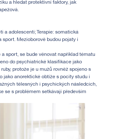
ku a hledat protektivní faktory, jak
pežová.
ti a adolescenti; Terapie: somatická
a sport. Mezioborově budou pojaty i
e a sport, se bude věnovat například tématu
no do psychiatrické klasifikace jako
 ruby, protože je u mužů rovněž spojeno s
jako anorektické obtíže s pocity studu i
važných tělesných i psychických následcích,
axe se s problémem setkávají především