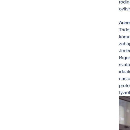
rodin
ovliv
Anor
Tříde
komor
zahaj
Jeden
Bigor
svalo
ideál
násle
proto
fyzio