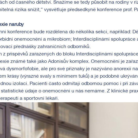
ách od časného dětství. Snažíme se tedy působit na rodiny v rizi
nitelná rizika snížit,“ vysvětluje předsedkyně konference prof. Pa
exie naruby
nní konference bude rozdělena do několika sekcí, například: Dě
bidní onemocnění a mikrobiom; Interdisciplinární spolupráce 
ovací přednášky zahraničních odborníků.
 z příspěvků zařazených do bloku Interdisciplinární spoluprác
exie známé také jako Adonisův komplex. Onemocnění je zařaze
vá dysmorfofobie, ale pro své příznaky je nazýváno anorexií na
em krásy (výrazné svaly s minimem tuků) a je podobně ukrýváno 
dnou izolací. Pacienti často odmítají odbornou pomoc i při zá
 statistické údaje o onemocnění u nás nemáme. Z klinické pr
terapeuti a sportovní lékaři.