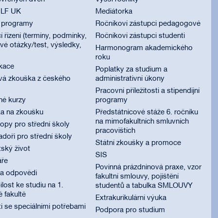
 LF UK
Mediátorka
í programy
Ročníkoví zástupci pedagogové
í řízení (termíny, podmínky,
Ročníkoví zástupci studenti
é otázky/test, výsledky,
Harmonogram akademického
roku
ikace
Poplatky za studium a
vá zkouška z českého
administrativní úkony
Pracovní příležitosti a stipendijní
né kurzy
programy
ka na zkoušku
Předstátnicové stáže 6. ročníku
na mimofakultních smluvních
py pro střední školy
pracovištích
oři pro střední školy
Státní zkoušky a promoce
ský život
SIS
áře
Povinná prázdninová praxe, vzor
 a odpovědi
fakultní smlouvy, pojištění
lost ke studiu na 1.
studentů a tabulka SMLOUVY
é fakultě
Extrakurikulární výuka
i se speciálními potřebami
Podpora pro studium