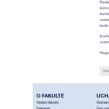
Řada 
komo
konfe
veřej
bude 
Konfe
včet
Regi
Hod
O FAKULTĚ
UCH
Vedení fakulty
Seznam
Děkanát
Den ote