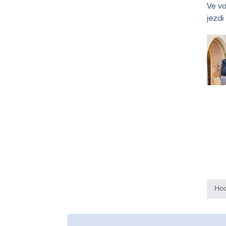
Ve vo
jezdí
Hod