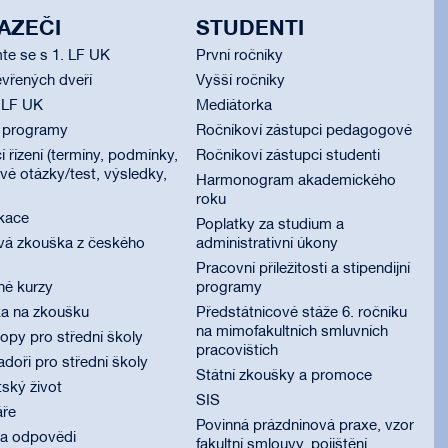
AZEČI
STUDENTI
te se s 1. LF UK
První ročníky
vřených dveří
Vyšší ročníky
 LF UK
Mediátorka
í programy
Ročníkoví zástupci pedagogové
í řízení (termíny, podmínky,
Ročníkoví zástupci studenti
é otázky/test, výsledky,
Harmonogram akademického
roku
ikace
Poplatky za studium a
vá zkouška z českého
administrativní úkony
Pracovní příležitosti a stipendijní
né kurzy
programy
ka na zkoušku
Předstátnicové stáže 6. ročníku
na mimofakultních smluvních
py pro střední školy
pracovištích
oři pro střední školy
Státní zkoušky a promoce
ský život
SIS
áře
Povinná prázdninová praxe, vzor
 a odpovědi
fakultní smlouvy, pojištění