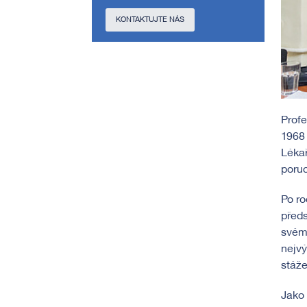
KONTAKTUJTE NÁS
Profe
1968 
Lékař
poruc
Po ro
před
svém 
nejvý
stáže
Jako 