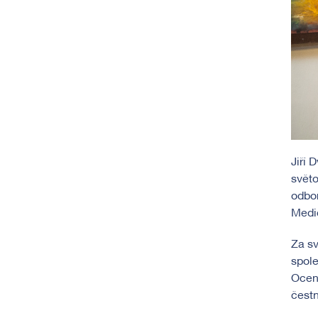
Jiří 
světo
odbor
Medic
Za sv
spole
Oceně
čestn