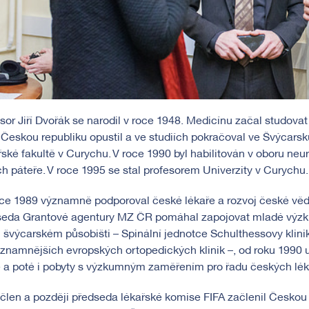
sor Jiří Dvořák se narodil v roce 1948. Medicínu začal studovat
Českou republiku opustil a ve studiích pokračoval ve Švýcarsku.
ské fakultě v Curychu. V roce 1990 byl habilitován v oboru neu
h páteře. V roce 1995 se stal profesorem Univerzity v Curychu.
ce 1989 významně podporoval české lékaře a rozvoj české vědy
seda Grantové agentury MZ ČR pomáhal zapojovat mladé výzku
švýcarském působišti – Spinální jednotce Schulthessovy klinik
znamnějších evropských ortopedických klinik –, od roku 1990 u
 a poté i pobyty s výzkumným zaměřením pro řadu českých lék
člen a později předseda lékařské komise FIFA začlenil Českou