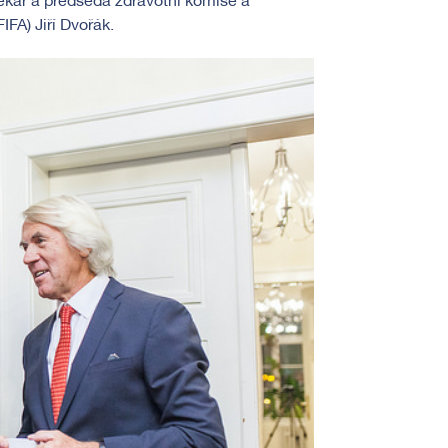
lékař a předseda zdravotní komise a
FA) Jiří Dvořák.