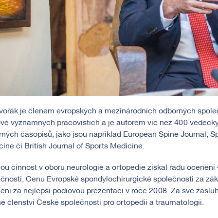
Dvořák je členem evropských a mezinárodních odborných spole
vě významných pracovištích a je autorem víc než 400 vědecký
ných časopisů, jako jsou například European Spine Journal, Sp
ine či British Journal of Sports Medicine.
ou činnost v oboru neurologie a ortopedie získal řadu ocenění
čnosti, Cenu Evropské spondylochirurgické společnosti za zák
ní za nejlepší pódiovou prezentaci v roce 2008. Za své zásluh
é členství České společnosti pro ortopedii a traumatologii.