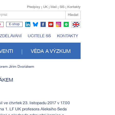
Předpisy
UK
Mail
SIS
Kontakty
Hledat
výraz
a
E-shop
EN
VZDĚLÁVÁNÍ
UČITELÉ SŠ
KONTAKTY
VENTI
VĚDA A VÝZKUM
sorem Jiřím Dvořákem
ŘÁKEM
l ve čtvrtek 23. listopadu 2017 v 17.00
na 1. LF UK profesora Aleksiho Šeda