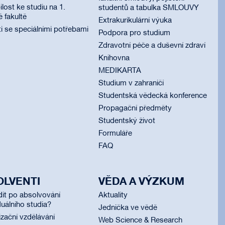
lost ke studiu na 1.
studentů a tabulka SMLOUVY
é fakultě
Extrakurikulární výuka
i se speciálními potřebami
Podpora pro studium
Zdravotní péče a duševní zdraví
Knihovna
MEDIKARTA
Studium v zahraničí
Studentská vědecká konference
Propagační předměty
Studentský život
Formuláře
FAQ
OLVENTI
VĚDA A VÝZKUM
dit po absolvování
Aktuality
uálního studia?
Jednička ve vědě
izační vzdělávání
Web Science & Research