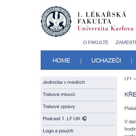
O FAKULTĚ
ZAMĚST
HOME
UCHAZEČI
LF1
Jednička v médiích
KŘE
Tisková mluvčí
Tiskové zprávy
Plaká
Podcast 1. LF UK 🎧
V dal
hodi
Logo a použití