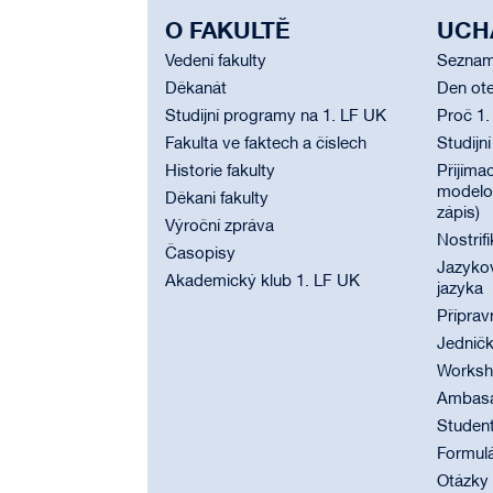
O FAKULTĚ
UCH
Vedení fakulty
Seznam
Děkanát
Den ote
Studijní programy na 1. LF UK
Proč 1.
Fakulta ve faktech a číslech
Studijn
Historie fakulty
Přijímac
modelov
Děkani fakulty
zápis)
Výroční zpráva
Nostrif
Časopisy
Jazyko
Akademický klub 1. LF UK
jazyka
Příprav
Jednič
Worksho
Ambasad
Student
Formul
Otázky