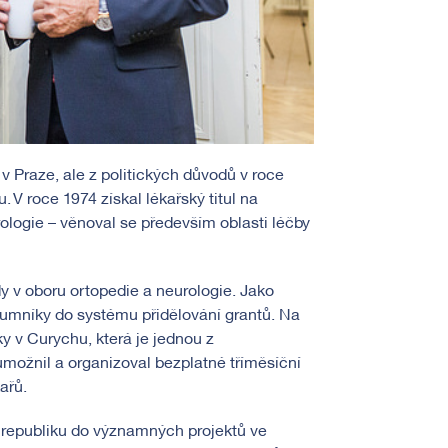
 v Praze, ale z politických důvodů v roce
 V roce 1974 získal lékařský titul na
rologie – věnoval se především oblasti léčby
 v oboru ortopedie a neurologie. Jako
mníky do systému přidělování grantů. Na
y v Curychu, která je jednou z
možnil a organizoval bezplatné tříměsíční
ařů.
 republiku do významných projektů ve