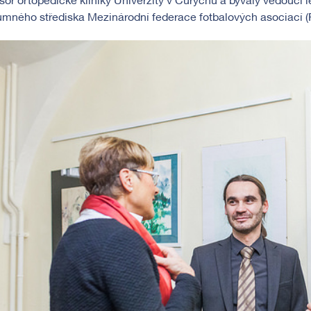
sor ortopedické kliniky Univerzity v Curychu a bývalý vedoucí 
mného střediska Mezinárodní federace fotbalových asociací (FI