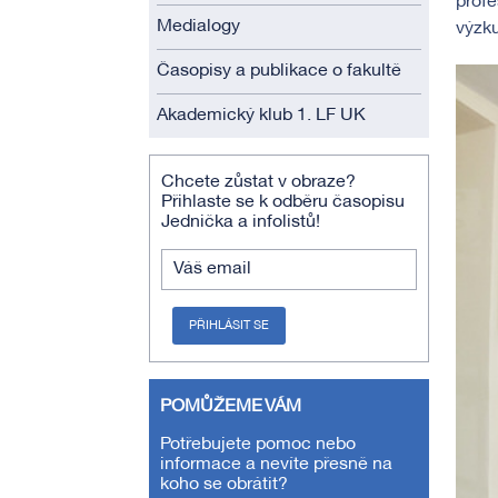
profe
Medialogy
výzku
Časopisy a publikace o fakultě
Akademický klub 1. LF UK
Chcete zůstat v obraze?
Přihlaste se k odběru časopisu
Jednička a infolistů!
Váš email
PŘIHLÁSIT SE
POMŮŽEME VÁM
Potřebujete pomoc nebo
informace a nevíte přesně na
koho se obrátit?