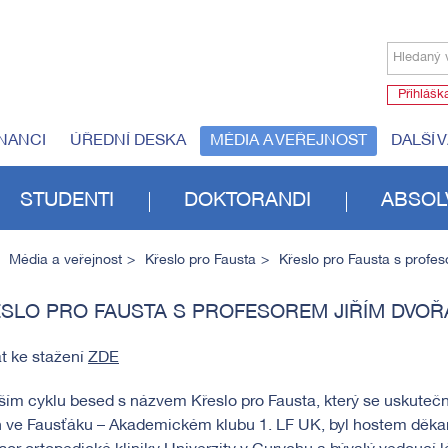
Hledaný 
Přihlášk
NANCI
ÚŘEDNÍ DESKA
MÉDIA A VEŘEJNOST
DALŠÍ 
STUDENTI
DOKTORANDI
ABSOL
Média a veřejnost
Křeslo pro Fausta
Křeslo pro Fausta s profe
SLO PRO FAUSTA S PROFESOREM JIŘÍM DVO
t ke stažení
ZDE
ším cyklu besed s názvem Křeslo pro Fausta, který se uskutečni
n ve Fausťáku – Akademickém klubu 1. LF UK, byl hostem děka