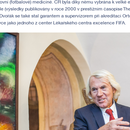
ovní (fotbalové) medicíně. ČR byla díky němu vybrána k velké e
le (výsledky publikovány v roce 2000 v prestižním časopise Th
 Dvořák se také stal garantem a supervizorem při akreditaci O
ce jako jednoho z center Lékařského centra excelence FIFA.