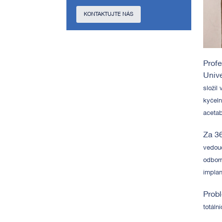
KONTAKTUJTE NÁS
Profe
Unive
složil
kyčeln
aceta
Za 36
vedouc
odborn
impla
Probl
totáln