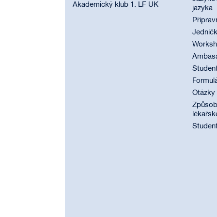
Akademický klub 1. LF UK
jazyka
Příprav
Jednič
Worksho
Ambasad
Student
Formul
Otázky
Způsobi
lékařsk
Student