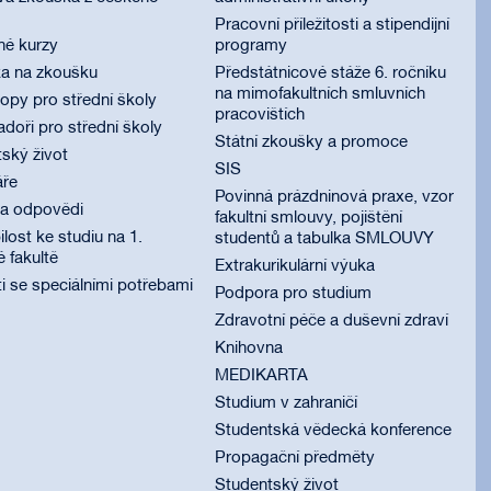
Pracovní příležitosti a stipendijní
né kurzy
programy
ka na zkoušku
Předstátnicové stáže 6. ročníku
na mimofakultních smluvních
py pro střední školy
pracovištích
oři pro střední školy
Státní zkoušky a promoce
ský život
SIS
áře
Povinná prázdninová praxe, vzor
 a odpovědi
fakultní smlouvy, pojištění
lost ke studiu na 1.
studentů a tabulka SMLOUVY
é fakultě
Extrakurikulární výuka
i se speciálními potřebami
Podpora pro studium
Zdravotní péče a duševní zdraví
Knihovna
MEDIKARTA
Studium v zahraničí
Studentská vědecká konference
Propagační předměty
Studentský život