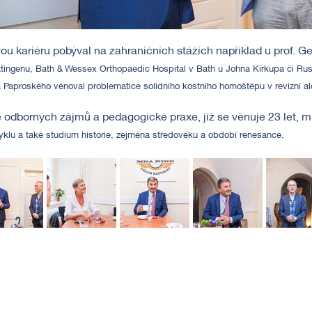
ou kariéru pobýval na zahraničních stážích například u prof. 
tingenu, Bath & Wessex Orthopaedic Hospital v Bath u Johna Kirkupa
či Rus
 Paproského věnoval problematice
solidního kostního homoštěpu v revizní al
 odborných zájmů a pedagogické praxe, jíž se věnuje 23 let, m
klu a také studium historie, zejména středověku a období renesance.