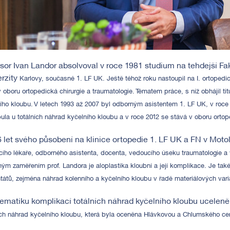
sor Ivan Landor absolvoval v roce 1981 studium na tehdejší Fa
rzity
Karlovy, současné 1. LF UK. Ještě téhož roku nastoupil na I. ortopedi
 v oboru ortopedická chirurgie a traumatologie. Tématem práce,
s níž obhájil 
ího kloubu. V letech 1993 až
2007 byl odborným asistentem 1. LF UK, v roce 2
bula
u totálních náhrad kyčelního kloubu a v roce 2012 se stává v oboru orto
 let svého působení na klinice ortopedie 1. LF UK a FN v Moto
ího lékaře, odborného asistenta, docenta, vedoucího úseku traumatologie a 
ým zaměřením prof. Landora je aloplastika kloubní
a její komplikace. Je ta
ntátů, zejména náhrad
kolenního a kyčelního kloubu v řadě materiálových vari
ematiku komplikací totálních náhrad kyčelního kloubu uceleně
ích náhrad kyčelního kloubu, která byla oceněna Hlávkovou a Chlumského ce