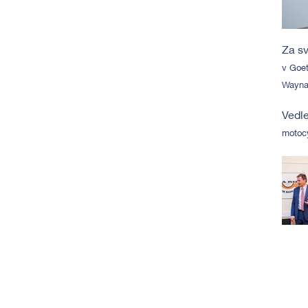
Za sv
v Goet
Wayna
Vedle
motocy