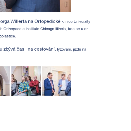
Georga Willerta na Ortopedické
klinice Univerzity
h Orthopaedic Institute Chicago Illinois, kde se u dr.
oplastice.
u zbývá čas i na cestování,
lyžování, jízdu na