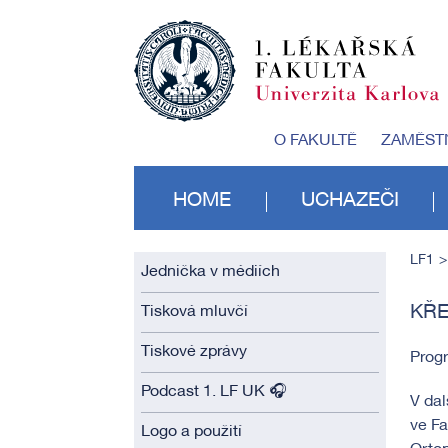
O FAKULTĚ
ZAMĚST
HOME
UCHAZEČI
LF1
Jednička v médiích
KŘE
Tisková mluvčí
Tiskové zprávy
Prog
Podcast 1. LF UK 🎧
V dal
ve F
Logo a použití