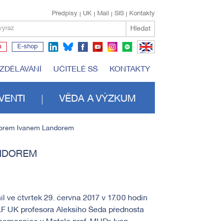
Předpisy
UK
Mail
SIS
Kontakty
Hledat
výraz
a
E-shop
EN
VZDĚLÁVÁNÍ
UČITELÉ SŠ
KONTAKTY
VENTI
VĚDA A VÝZKUM
esorem Ivanem Landorem
ANDOREM
l ve čtvrtek 29. června 2017 v 17.00 hodin
LF UK profesora Aleksiho Šeda přednosta