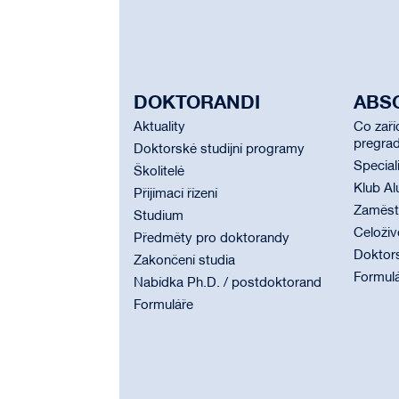
DOKTORANDI
ABS
Aktuality
Co zaří
pregrad
Doktorské studijní programy
Special
Školitelé
Klub Al
Přijímací řízení
Zaměstn
Studium
Celoživ
Předměty pro doktorandy
Doktor
Zakončení studia
Formul
Nabídka Ph.D. / postdoktorand
Formuláře