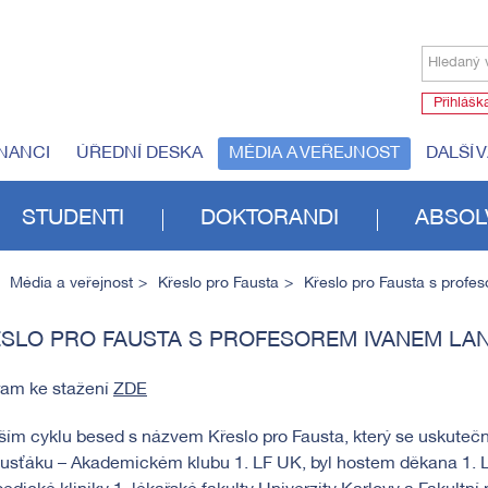
Hledaný 
Přihlášk
NANCI
ÚŘEDNÍ DESKA
MÉDIA A VEŘEJNOST
DALŠÍ 
STUDENTI
DOKTORANDI
ABSOL
Média a veřejnost
Křeslo pro Fausta
Křeslo pro Fausta s prof
SLO PRO FAUSTA S PROFESOREM IVANEM L
ram ke stažení
ZDE
ším cyklu besed s názvem Křeslo pro Fausta, který se uskutečni
ausťáku – Akademickém klubu 1. LF UK, byl hostem děkana 1. 