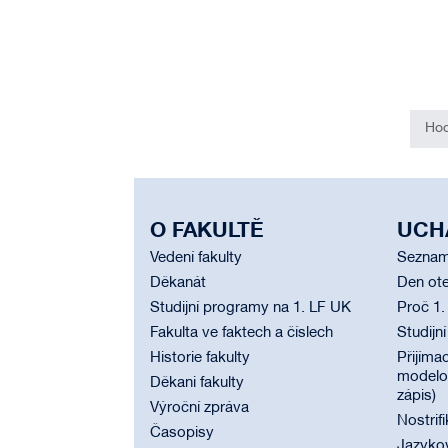
Hod
O FAKULTĚ
UCH
Vedení fakulty
Seznam
Děkanát
Den ote
Studijní programy na 1. LF UK
Proč 1.
Fakulta ve faktech a číslech
Studijn
Historie fakulty
Přijímac
modelov
Děkani fakulty
zápis)
Výroční zpráva
Nostrif
Časopisy
Jazyko