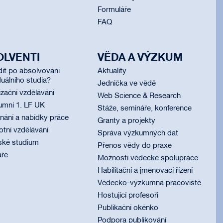
Formuláře
FAQ
OLVENTI
VĚDA A VÝZKUM
dit po absolvování
Aktuality
uálního studia?
Jednička ve vědě
izační vzdělávání
Web Science & Research
umni 1. LF UK
Stáže, semináře, konference
ání a nabídky práce
Granty a projekty
otní vzdělávání
Správa výzkumných dat
ské studium
Přenos vědy do praxe
áře
Možnosti vědecké spolupráce
Habilitační a jmenovací řízení
Vědecko-výzkumná pracoviště
Hostující profesoři
Publikační okénko
Podpora publikování