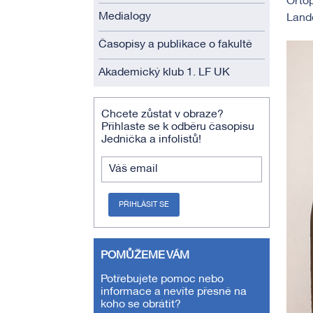
Ortop
Medialogy
Lando
Časopisy a publikace o fakultě
Akademický klub 1. LF UK
Chcete zůstat v obraze?
Přihlaste se k odběru časopisu
Jednička a infolistů!
Váš email
PŘIHLÁSIT SE
POMŮŽEME VÁM
Potřebujete pomoc nebo
informace a nevíte přesně na
koho se obrátit?