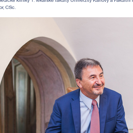
edické kliniky 1. lékařské fakulty Univerzity Karlovy a Fakultn
r, CSc.