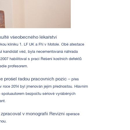
kultě všeobecného lékařství
ckou kliniku 1. LF UK
a FN v Motole. Obě atestace
titul kandidát věd, byla necementovaná náhrada
007 habilitoval s prací Řešení kostních defektů
pedie profesorem.
le prošel řadou pracovních pozic –
přes
v roce 2014 byl
jmenován jejím přednostou. Hlavním
ké spoluautorem bezpočtu sériově vyráběných
ant.
 zpracoval v monografii Revizní
operace
nou.