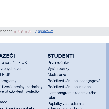
nocení:
spravovat
AZEČI
STUDENTI
te se s 1. LF UK
První ročníky
vřených dveří
Vyšší ročníky
 LF UK
Mediátorka
í programy
Ročníkoví zástupci pedagogové
í řízení (termíny, podmínky,
Ročníkoví zástupci studenti
é otázky/test, výsledky,
Harmonogram akademického
roku
ikace
Poplatky za studium a
vá zkouška z českého
administrativní úkony