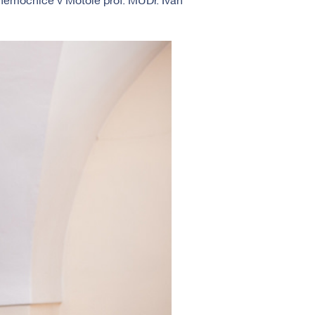
í nemocnice v Motole prof. MUDr. Ivan