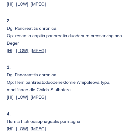
[HI]
[LOW]
[MPEG]
2.
Dg: Pancreatitis chronica
Op: resectio capitis pancreatis duodenum presserving sec
Beger
[HI]
[LOW]
[MPEG]
3.
Dg: Pancreatitis chronica
Op: Hemipankreatoduodenektomie Whippleova typu,
modifikace dle Childa-Stulhofera
[HI]
[LOW]
[MPEG]
4.
Hernia hiati oesophagealis permagna
[HI]
[LOW]
[MPEG]