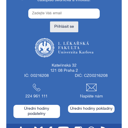
časopisu Jednička a infolistů!
Přihlásit se
1. lékařská fakulta Univerzity Karlovy
Kateřinská 32
121 08 Praha 2
IČ: 00216208
DIČ: CZ00216208
224 961 111
Napište nám
Úřední hodiny
Úřední hodiny pokladny
podatelny