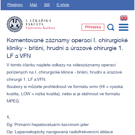
Předpisy
Mail
SIS
E-shop
EN
Přihláška
1. lékařská fakulta Univerzity Karlovy
Komentované záznamy operací I. chirurgické
kliniky - břišní, hrudní a úrazové chirurgie 1.
LF a VFN
V tomto článku najdete odkazy na videozáznamy operací
pořízených na I. chirurgické klinice - břišní, hrudní a úrazové
chirurgii 1. LF a VFN.
Soubory si můžete prohlédnout ve formátu wmv (HI = vysoká
kvalita, LOW = nízká kvalita), nebo si je stáhnout ve formátu
MPEG.
1.
Dg: Primární hepatoceluární karcinom jater
Op: Laparoskopicky navigovaná radiofrekvenční ablace