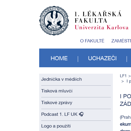
O FAKULTĚ
ZAMĚST
HOME
UCHAZEČI
LF1
Jednička v médiích
I 
Tisková mluvčí
I P
Tiskové zprávy
ZÁD
Podcast 1. LF UK 🎧
(Prah
ekume
Logo a použití