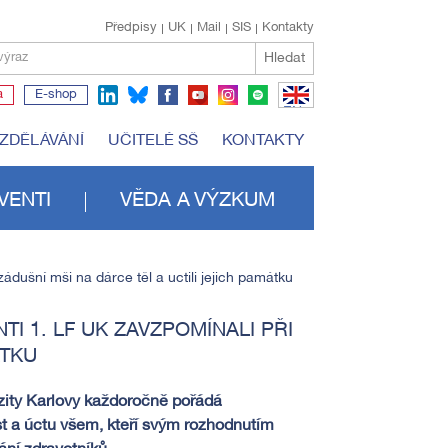
Předpisy
UK
Mail
SIS
Kontakty
Hledat
výraz
a
E-shop
EN
VZDĚLÁVÁNÍ
UČITELÉ SŠ
KONTAKTY
VENTI
VĚDA A VÝZKUM
ádušní mši na dárce těl a uctili jejich památku
TI 1. LF UK ZAVZPOMÍNALI PŘI
ÁTKU
erzity Karlovy každoročně pořádá
st a úctu všem, kteří svým rozhodnutím