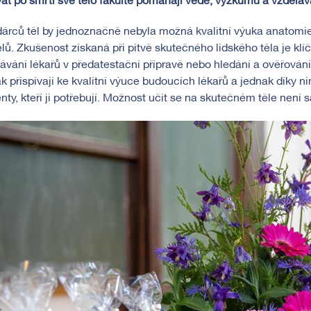
at po smrti své tělo fakultě pomáhají vědě, výzkumu a vzděláv
árců těl by jednoznačně nebyla možná kvalitní výuka anatomie
ů. Zkušenost získaná při pitvě skutečného lidského těla je klíč
ávání lékařů v předatestační přípravě nebo hledání a ověřován
k přispívají ke kvalitní výuce budoucích lékařů a jednak díky n
nty, kteří ji potřebují. Možnost učit se na skutečném těle nen