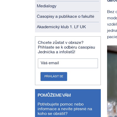
darov
Medialogy
Bez d
Časopisy a publikace o fakultě
model
vzděl
Akademický klub 1. LF UK
jedna
pacie
Chcete zůstat v obraze?
Přihlaste se k odběru časopisu
Jednička a infolistů!
Váš email
PŘIHLÁSIT SE
POMŮŽEME VÁM
Potřebujete pomoc nebo
informace a nevíte přesně na
koho se obrátit?