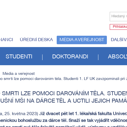
Hledaný 
Přihlášk
NANCI
ÚŘEDNÍ DESKA
MÉDIA A VEŘEJNOST
DALŠÍ 
STUDENTI
DOKTORANDI
ABSOL
Média a veřejnost
po smrti lze pomoci darováním těla. Studenti 1. LF UK zavzpomínali při z
O SMRTI LZE POMOCI DAROVÁNÍM TĚLA. STUDEN
UŠNÍ MŠI NA DÁRCE TĚL A UCTILI JEJICH PAM
a, 25. května 2023) J
iž dvacet pět let 1. lékařská fakulta Univ
nickou bohoslužbu za dárce těl. Snaží se tak vyjádřit vděčno