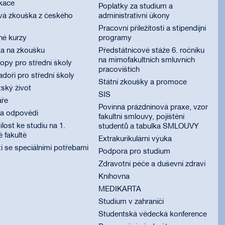
ikace
Poplatky za studium a
vá zkouška z českého
administrativní úkony
Pracovní příležitosti a stipendijní
né kurzy
programy
ka na zkoušku
Předstátnicové stáže 6. ročníku
na mimofakultních smluvních
py pro střední školy
pracovištích
oři pro střední školy
Státní zkoušky a promoce
ský život
SIS
áře
Povinná prázdninová praxe, vzor
 a odpovědi
fakultní smlouvy, pojištění
lost ke studiu na 1.
studentů a tabulka SMLOUVY
é fakultě
Extrakurikulární výuka
i se speciálními potřebami
Podpora pro studium
Zdravotní péče a duševní zdraví
Knihovna
MEDIKARTA
Studium v zahraničí
Studentská vědecká konference