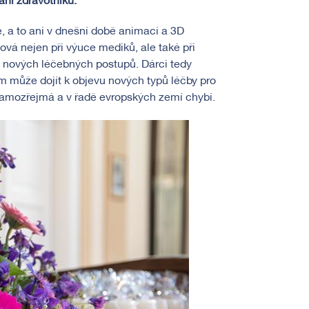
ání zdravotníků.
, a to ani v dnešní době animací a 3D
ová nejen při výuce mediků, ale také při
í nových léčebných postupů. Dárci tedy
im může dojít k objevu nových typů léčby pro
í samozřejmá a v řadě evropských zemí chybí.