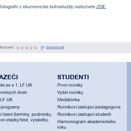
fotografií z ekumenické bohoslužby naleznete
ZDE
.
nocení:
spravovat
AZEČI
STUDENTI
te se s 1. LF UK
První ročníky
vřených dveří
Vyšší ročníky
 LF UK
Mediátorka
í programy
Ročníkoví zástupci pedagogové
í řízení (termíny, podmínky,
Ročníkoví zástupci studenti
é otázky/test, výsledky,
Harmonogram akademického
roku