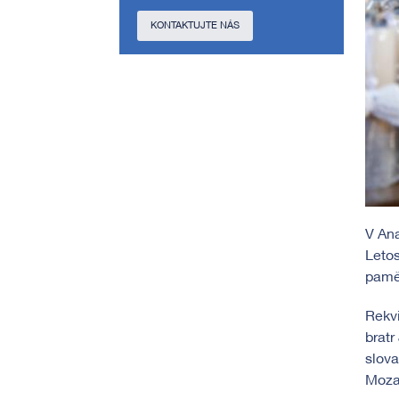
KONTAKTUJTE NÁS
V Ana
Letos
pamět
Rekvi
bratr
slova
Moza