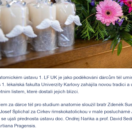
tomickém ústavu 1. LF UK je jako poděkování dárcům těl umís
 1. lékařská fakulta Univerzity Karlovy zahájila novou tradici 
ním listem, které dostali jejich blízcí.
em za dárce těl pro studium anatomie sloužil bratr Zdeněk Su
 Josef Šplíchal za Církev římskokatolickou v malé posluchárn
 se ujali přednosta ústavu doc. Ondřej Naňka a prof. David S
rtiana Pragensis.