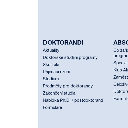
DOKTORANDI
ABS
Aktuality
Co zaří
pregrad
Doktorské studijní programy
Special
Školitelé
Klub Al
Přijímací řízení
Zaměstn
Studium
Celoživ
Předměty pro doktorandy
Doktor
Zakončení studia
Formul
Nabídka Ph.D. / postdoktorand
Formuláře