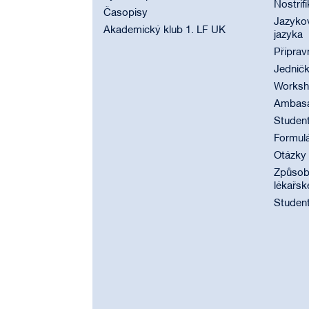
Nostrif
Časopisy
Jazyko
Akademický klub 1. LF UK
jazyka
Příprav
Jednič
Worksho
Ambasad
Student
Formul
Otázky
Způsobi
lékařsk
Student