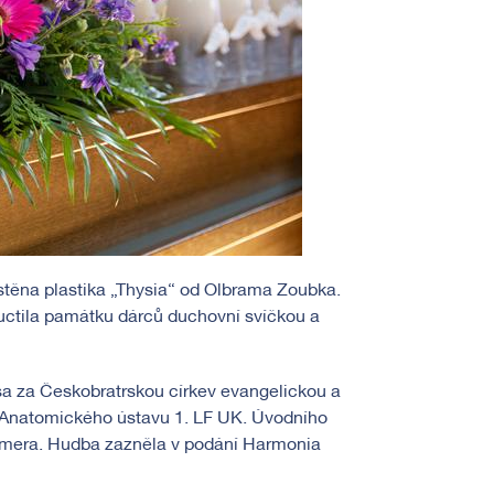
těna plastika „Thysia“ od Olbrama Zoubka.
a uctila památku dárců duchovní svíčkou a
sa za Českobratrskou církev evangelickou a
ě Anatomického ústavu 1. LF UK. Úvodního
edmera. Hudba zazněla v podání Harmonia