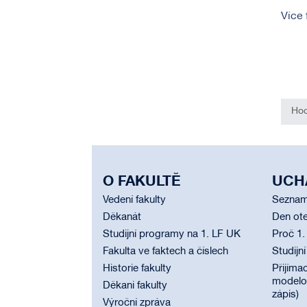
Více 
Hod
O FAKULTĚ
UCH
Vedení fakulty
Seznam
Děkanát
Den ote
Studijní programy na 1. LF UK
Proč 1.
Fakulta ve faktech a číslech
Studijn
Historie fakulty
Přijímac
modelov
Děkani fakulty
zápis)
Výroční zpráva