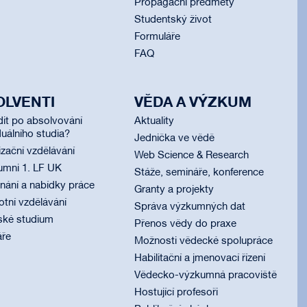
Propagační předměty
Studentský život
Formuláře
FAQ
OLVENTI
VĚDA A VÝZKUM
dit po absolvování
Aktuality
uálního studia?
Jednička ve vědě
izační vzdělávání
Web Science & Research
umni 1. LF UK
Stáže, semináře, konference
ání a nabídky práce
Granty a projekty
otní vzdělávání
Správa výzkumných dat
ské studium
Přenos vědy do praxe
áře
Možnosti vědecké spolupráce
Habilitační a jmenovací řízení
Vědecko-výzkumná pracoviště
Hostující profesoři