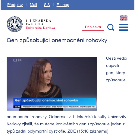
Předpisy
Mail
SIS
E-shop
EN
Přihláška
1. lékařská fakulta Univerzity Karlovy
Gen způsobující onemocnění rohovky
Čeští vědci
objevili
gen, který
způsobuje
onemocnění rohovky. Odborníci z 1. lékařské fakulty Univerzity
Karlovy zjistili, že mutace konkrétního genu způsobuje jeden z
typů zadní polymorfní dystrofie.
ZDE
(15:18 záznamu)