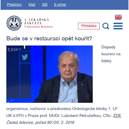
Předpisy
Mail
SIS
E-shop
EN
Přihláška
1. lékařská fakulta Univerzity Karlovy
Bude se v restaurací opět kouřit?
Dopady
kouření na
lidský
organismus, rozhovor s přednostou Onkologické kliniky 1. LF
UK a VFN v Praze prof. MUDr. Lubošem Petruželkou, CSc.
ZDE
Česká televize, pořad 90´/20. 2. 2018