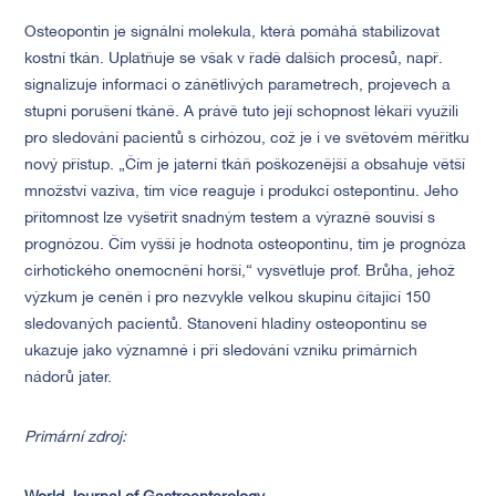
Osteopontin je signální molekula, která pomáhá stabilizovat
kostní tkán. Uplatňuje se však v řadě dalších procesů, např.
signalizuje informaci o zánětlivých parametrech, projevech a
stupni porušení tkáně. A právě tuto její schopnost lékaři využili
pro sledování pacientů s cirhózou, což je i ve světovém měřítku
nový přístup. „Čím je jaterní tkáň poškozenější a obsahuje větší
množství vaziva, tím více reaguje i produkcí ostepontinu. Jeho
přítomnost lze vyšetřit snadným testem a výrazně souvisí s
prognózou. Čím vyšší je hodnota osteopontinu, tím je prognóza
cirhotického onemocnění horší,“ vysvětluje prof. Brůha, jehož
výzkum je ceněn i pro nezvykle velkou skupinu čítající 150
sledovaných pacientů. Stanovení hladiny osteopontinu se
ukazuje jako významné i při sledování vzniku primárních
nádorů jater.
Primární zdroj: