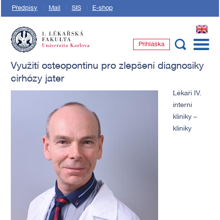
Předpisy
Mail
SIS
E-shop
EN
Přihláška
1. lékařská fakulta Univerzity Karlovy
Využití osteopontinu pro zlepšení diagnosiky
cirhózy jater
Lékaři IV.
interní
kliniky –
kliniky