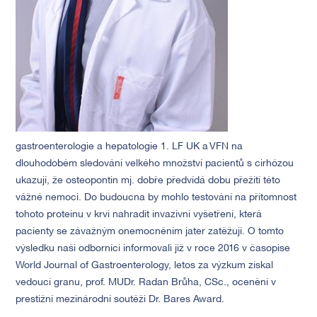
gastroenterologie a hepatologie 1. LF UK a VFN na
dlouhodobém sledování velkého množství pacientů s cirhózou
ukazují, že osteopontin mj. dobře předvídá dobu přežití této
vážné nemoci. Do budoucna by mohlo testování na přítomnost
tohoto proteinu v krvi nahradit invazivní vyšetření, která
pacienty se závažným onemocněním jater zatěžují. O tomto
výsledku naši odborníci informovali již v roce 2016 v časopise
World Journal of Gastroenterology, letos za výzkum získal
vedoucí granu, prof. MUDr. Radan Brůha, CSc., ocenění v
prestižní mezinárodní soutěži Dr. Bares Award.