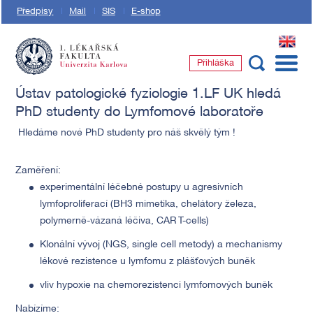
Předpisy
Mail
SIS
E-shop
EN
Přihláška
1. lékařská fakulta Univerzity Karlovy
Ústav patologické fyziologie 1.LF UK hledá
PhD studenty do Lymfomové laboratoře
Hledáme nové PhD studenty pro náš skvělý tým !
Zaměření:
experimentální léčebné postupy u agresivních
lymfoproliferací (BH3 mimetika, chelátory železa,
polymerně-vázaná léčiva, CAR T-cells)
Klonální vývoj (NGS, single cell metody) a mechanismy
lékové rezistence u lymfomu z plášťových buněk
vliv hypoxie na chemorezistenci lymfomových buněk
Nabízíme: