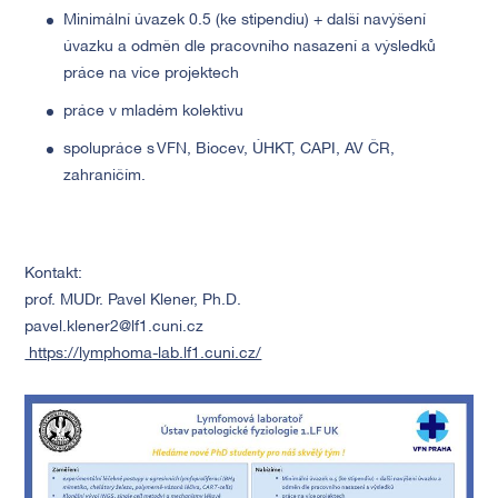
Minimální úvazek 0.5 (ke stipendiu) + další navýšení
úvazku a odměn dle pracovního nasazení a výsledků
práce na více projektech
práce v mladém kolektivu
spolupráce s VFN, Biocev, ÚHKT, CAPI, AV ČR,
zahraničím.
Kontakt:
prof. MUDr. Pavel Klener, Ph.D.
pavel.klener2@lf1.cuni.cz
https://lymphoma-lab.lf1.cuni.cz/