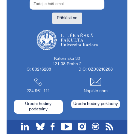
Přihlásit se
1. lékařská fakulta Univerzity Karlovy
Kateřinská 32
121 08 Praha 2
IČ: 00216208
DIČ: CZ00216208
224 961 111
Napište nám
Úřední hodiny
Úřední hodiny pokladny
podatelny
linkedin
bluesky
facebook
youtube
instagram
spotify
RSS