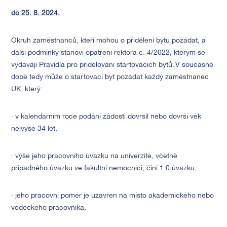
do 25. 8. 2024.
Okruh zaměstnanců, kteří mohou o přidělení bytu požádat, a
další podmínky stanoví opatření rektora č. 4/2022, kterým se
vydávají Pravidla pro přidělování startovacích bytů. V současné
době tedy může o startovací byt požádat každý zaměstnanec
UK, který:
· v kalendářním roce podání žádosti dovršil nebo dovrší věk
nejvýše 34 let,
· výše jeho pracovního úvazku na univerzitě, včetně
případného úvazku ve fakultní nemocnici, činí 1,0 úvazku,
· jeho pracovní poměr je uzavřen na místo akademického nebo
vědeckého pracovníka,