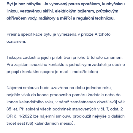
Byt je bez nábytku. Je vybavený pouze sporákem, kuchyňskou
linkou, vestavěnou skříní, elektrickým bojlerem, průtokovým
ohřívačem vody, radiátory a měřící a regulační technikou.
Přesná specifikace bytu je vymezena v příloze A tohoto
oznámení.
Tiskopis žádosti a jejích příloh tvoří přílohu B tohoto oznámení.
Pro zajištění snazšího kontaktu s jednotlivými žadateli je účelné
připojit i kontaktní spojení (e-mail + mobil/telefon).
Nájemní smlouva bude uzavřena na dobu jednoho roku,
nejdéle však do konce pracovního poměru žadatele nebo do
konce kalendářního roku, v němž zaměstnanec dovrší svůj věk
35 let. Při splnění všech podmínek stanovených v čl. 7, odst. 2
OR č. 4/2022 lze nájemní smlouvu prodloužit nejvýše o dalších
třicet šest (36) kalendářních měsíců.