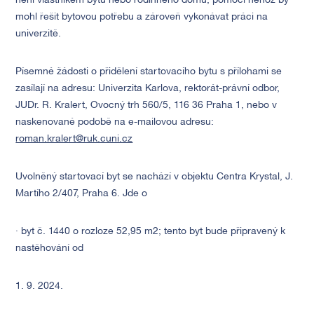
není vlastníkem bytu nebo rodinného domu, pomocí něhož by
mohl řešit bytovou potřebu a zároveň vykonávat práci na
univerzitě.
Písemné žádosti o přidělení startovacího bytu s přílohami se
zasílají na adresu: Univerzita Karlova, rektorát-právní odbor,
JUDr. R. Kralert, Ovocný trh 560/5, 116 36 Praha 1, nebo v
naskenované podobě na e-mailovou adresu:
roman.kralert@ruk.cuni.cz
Uvolněný startovací byt se nachází v objektu Centra Krystal, J.
Martího 2/407, Praha 6. Jde o
· byt č. 1440 o rozloze 52,95 m2; tento byt bude připravený k
nastěhování od
1. 9. 2024.