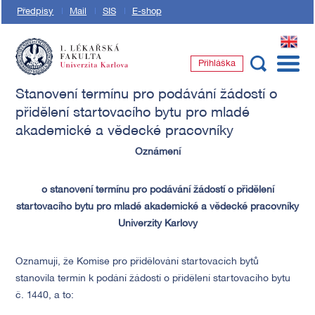
Předpisy
Mail
SIS
E-shop
EN
Přihláška
1. lékařská fakulta Univerzity Karlovy
Stanovení termínu pro podávání žádostí o
přidělení startovacího bytu pro mladé
akademické a vědecké pracovníky
Oznámení
o stanovení termínu pro podávání žádostí o přidělení
startovacího bytu pro mladé akademické a vědecké pracovníky
Univerzity Karlovy
Oznamuji, že Komise pro přidělování startovacích bytů
stanovila termín k podání žádostí o přidělení startovacího bytu
č. 1440, a to: