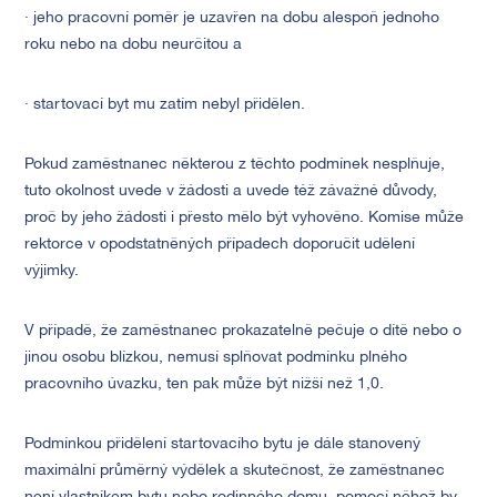
· jeho pracovní poměr je uzavřen na dobu alespoň jednoho
roku nebo na dobu neurčitou a
· startovací byt mu zatím nebyl přidělen.
Pokud zaměstnanec některou z těchto podmínek nesplňuje,
tuto okolnost uvede v žádosti a uvede též závažné důvody,
proč by jeho žádosti i přesto mělo být vyhověno. Komise může
rektorce v opodstatněných případech doporučit udělení
výjimky.
V případě, že zaměstnanec prokazatelně pečuje o dítě nebo o
jinou osobu blízkou, nemusí splňovat podmínku plného
pracovního úvazku, ten pak může být nižší než 1,0.
Podmínkou přidělení startovacího bytu je dále stanovený
maximální průměrný výdělek a skutečnost, že zaměstnanec