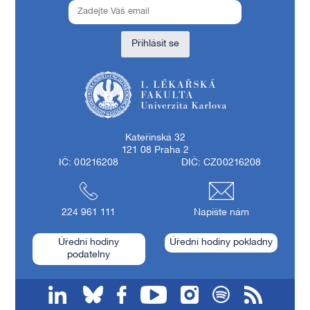
Přihlásit se
1. lékařská fakulta Univerzity Karlovy
Kateřinská 32
121 08 Praha 2
IČ: 00216208
DIČ: CZ00216208
224 961 111
Napište nám
Úřední hodiny
Úřední hodiny pokladny
podatelny
linkedin
bluesky
facebook
youtube
instagram
spotify
RSS