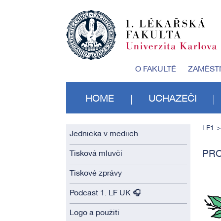
O FAKULTĚ
ZAMĚST
HOME
UCHAZEČI
LF1
Jednička v médiích
PRO
Tisková mluvčí
Tiskové zprávy
Podcast 1. LF UK 🎧
Logo a použití