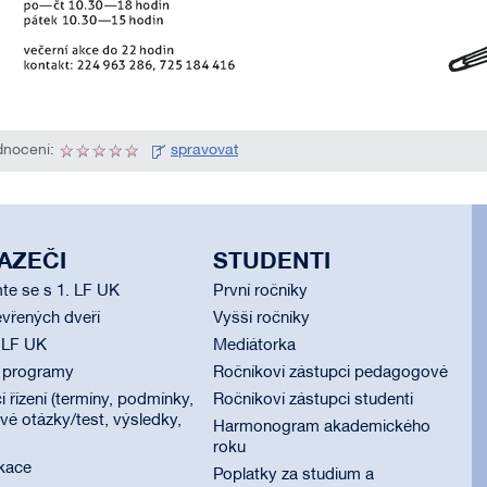
nocení:
spravovat
AZEČI
STUDENTI
te se s 1. LF UK
První ročníky
vřených dveří
Vyšší ročníky
 LF UK
Mediátorka
í programy
Ročníkoví zástupci pedagogové
í řízení (termíny, podmínky,
Ročníkoví zástupci studenti
é otázky/test, výsledky,
Harmonogram akademického
roku
ikace
Poplatky za studium a