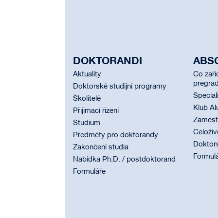
DOKTORANDI
ABS
Aktuality
Co zaří
pregrad
Doktorské studijní programy
Special
Školitelé
Klub Al
Přijímací řízení
Zaměstn
Studium
Celoživ
Předměty pro doktorandy
Doktor
Zakončení studia
Formul
Nabídka Ph.D. / postdoktorand
Formuláře