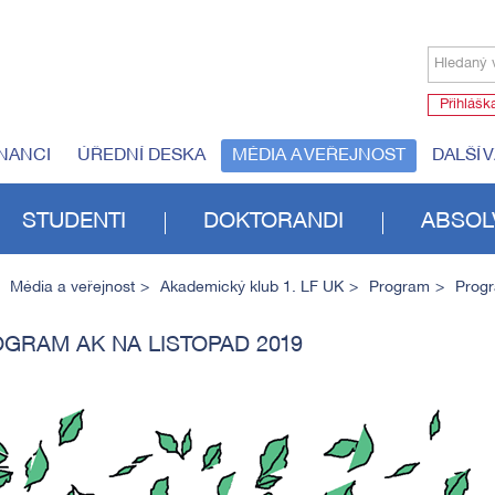
Hledaný 
Přihlášk
NANCI
ÚŘEDNÍ DESKA
MÉDIA A VEŘEJNOST
DALŠÍ 
STUDENTI
DOKTORANDI
ABSOL
Média a veřejnost
Akademický klub 1. LF UK
Program
Progr
GRAM AK NA LISTOPAD 2019