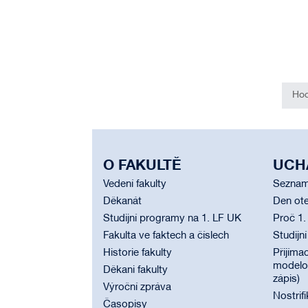
Hod
O FAKULTĚ
UCH
Vedení fakulty
Seznam
Děkanát
Den ote
Studijní programy na 1. LF UK
Proč 1.
Fakulta ve faktech a číslech
Studijn
Historie fakulty
Přijímac
modelov
Děkani fakulty
zápis)
Výroční zpráva
Nostrif
Časopisy