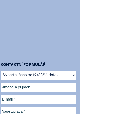
KONTAKTNÍ FORMULÁŘ
Jméno a příjmení
E-mail *
Vaše zpráva *