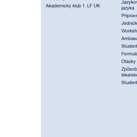
Jazyko
Akademický klub 1. LF UK
jazyka
Příprav
Jednič
Worksho
Ambasad
Student
Formul
Otázky
Způsobi
lékařsk
Student