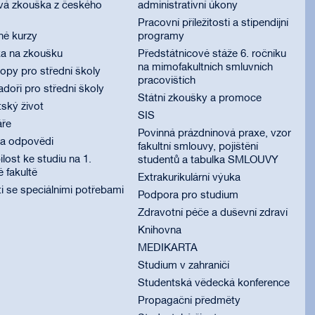
vá zkouška z českého
administrativní úkony
Pracovní příležitosti a stipendijní
né kurzy
programy
ka na zkoušku
Předstátnicové stáže 6. ročníku
na mimofakultních smluvních
py pro střední školy
pracovištích
oři pro střední školy
Státní zkoušky a promoce
ský život
SIS
áře
Povinná prázdninová praxe, vzor
 a odpovědi
fakultní smlouvy, pojištění
lost ke studiu na 1.
studentů a tabulka SMLOUVY
é fakultě
Extrakurikulární výuka
i se speciálními potřebami
Podpora pro studium
Zdravotní péče a duševní zdraví
Knihovna
MEDIKARTA
Studium v zahraničí
Studentská vědecká konference
Propagační předměty