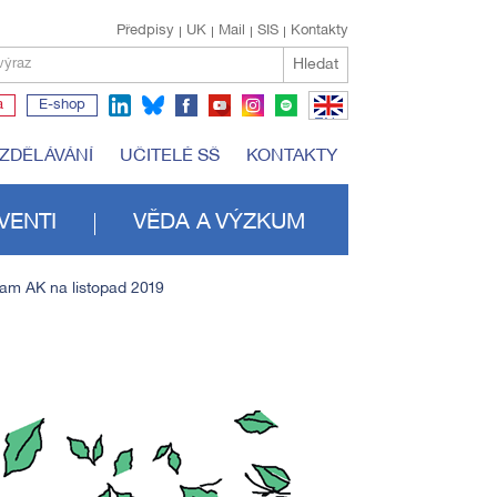
Předpisy
UK
Mail
SIS
Kontakty
Hledat
výraz
a
E-shop
EN
VZDĚLÁVÁNÍ
UČITELÉ SŠ
KONTAKTY
VENTI
VĚDA A VÝZKUM
am AK na listopad 2019