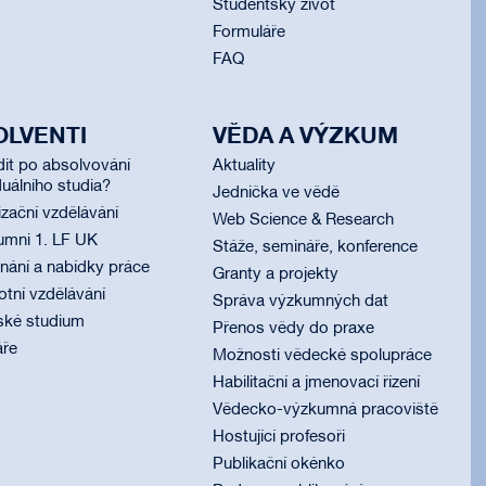
Studentský život
Formuláře
FAQ
OLVENTI
VĚDA A VÝZKUM
dit po absolvování
Aktuality
uálního studia?
Jednička ve vědě
izační vzdělávání
Web Science & Research
umni 1. LF UK
Stáže, semináře, konference
ání a nabídky práce
Granty a projekty
otní vzdělávání
Správa výzkumných dat
ské studium
Přenos vědy do praxe
áře
Možnosti vědecké spolupráce
Habilitační a jmenovací řízení
Vědecko-výzkumná pracoviště
Hostující profesoři
Publikační okénko