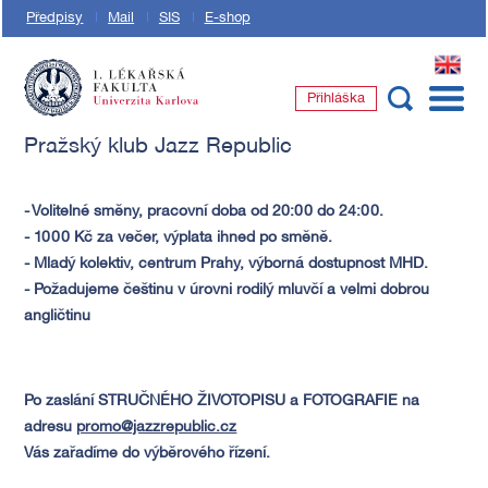
Předpisy
Mail
SIS
E-shop
EN
Přihláška
1. lékařská fakulta Univerzity Karlovy
Pražský klub Jazz Republic
- Volitelné směny, pracovní doba od 20:00 do 24:00.
- 1000 Kč za večer, výplata ihned po směně.
- Mladý kolektiv, centrum Prahy, výborná dostupnost MHD.
- Požadujeme češtinu v úrovni rodilý mluvčí a velmi dobrou
angličtinu
Po zaslání STRUČNÉHO ŽIVOTOPISU a FOTOGRAFIE na
adresu
promo@jazzrepublic.cz
Vás zařadíme do výběrového řízení.