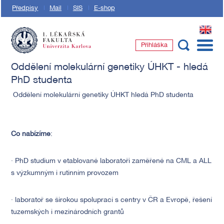
Předpisy
Mail
SIS
E-shop
EN
Přihláška
1. lékařská fakulta Univerzity Karlovy
Oddělení molekulární genetiky ÚHKT - hledá
PhD studenta
Oddělení molekulární genetiky ÚHKT hledá PhD studenta
Co nabízíme
:
· PhD studium v etablované laboratoři zaměřené na CML a ALL
s výzkumným i rutinním provozem
· laboratoř se širokou spoluprací s centry v ČR a Evropě, řešení
tuzemských i mezinárodních grantů