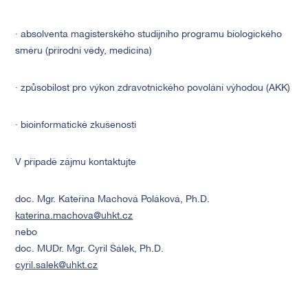
· absolventa magisterského studijního programu biologického
směru (přírodní vědy, medicína)
· způsobilost pro výkon zdravotnického povolání výhodou (AKK)
· bioinformatické zkušenosti
V případě zájmu kontaktujte
doc. Mgr. Kateřina Machová Poláková, Ph.D.
katerina.machova@uhkt.cz
nebo
doc. MUDr. Mgr. Cyril Šálek, Ph.D.
cyril.salek@uhkt.cz