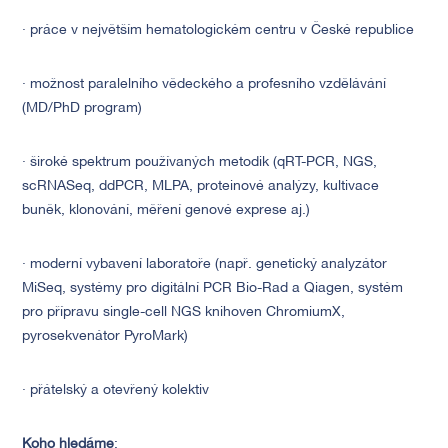
· práce v největším hematologickém centru v České republice
· možnost paralelního vědeckého a profesního vzdělávání
(MD/PhD program)
· široké spektrum používaných metodik (qRT-PCR, NGS,
scRNASeq, ddPCR, MLPA, proteinové analýzy, kultivace
buněk, klonování, měření genové exprese aj.)
· moderní vybavení laboratoře (např. genetický analyzátor
MiSeq, systémy pro digitální PCR Bio-Rad a Qiagen, systém
pro přípravu single-cell NGS knihoven ChromiumX,
pyrosekvenátor PyroMark)
· přátelský a otevřený kolektiv
Koho hledáme
: