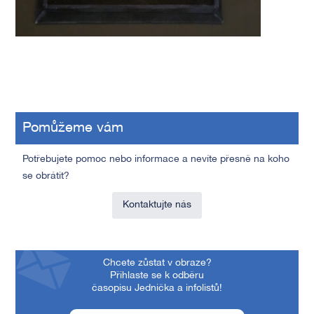
Pomůžeme vám
Potřebujete pomoc nebo informace a nevíte přesně na koho
se obrátit?
Kontaktujte nás
Chcete zůstat v obraze?
Přihlaste se k odběru
časopisu Jednička a infolistů!