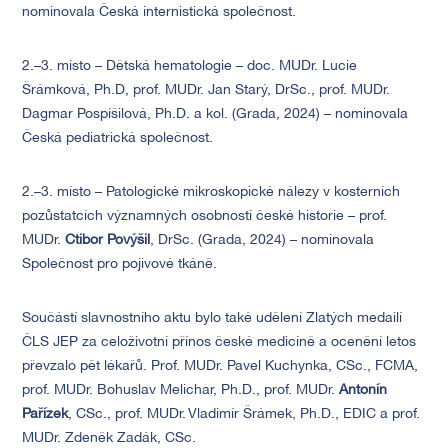
nominovala Česká internistická společnost.
2.–3. místo – Dětská hematologie – doc. MUDr. Lucie
Šrámková, Ph.D, prof. MUDr. Jan Starý, DrSc., prof. MUDr.
Dagmar Pospíšilová, Ph.D. a kol. (Grada, 2024) – nominovala
Česká pediatrická společnost.
2.–3. místo – Patologické mikroskopické nálezy v kosterních
pozůstatcích významných osobností české historie – prof.
MUDr.
Ctibor Povýšil
, DrSc. (Grada, 2024) – nominovala
Společnost pro pojivové tkáně.
Součástí slavnostního aktu bylo také udělení Zlatých medailí
ČLS JEP za celoživotní přínos české medicíně a ocenění letos
převzalo pět lékařů. Prof. MUDr. Pavel Kuchynka, CSc., FCMA,
prof. MUDr. Bohuslav Melichar, Ph.D., prof. MUDr.
Antonín
Pařízek
, CSc., prof. MUDr. Vladimír Šrámek, Ph.D., EDIC a prof.
MUDr. Zdeněk Zadák, CSc.