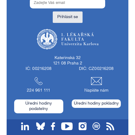
Přihlásit se
1. lékařská fakulta Univerzity Karlovy
Kateřinská 32
121 08 Praha 2
IČ: 00216208
DIČ: CZ00216208
224 961 111
Napište nám
Úřední hodiny
Úřední hodiny pokladny
podatelny
linkedin
bluesky
facebook
youtube
instagram
spotify
RSS