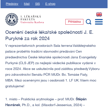
Předpisy
Mail
SIS
E-shop
EN
Přihláška
1. lékařská fakulta Univerzity Karlovy
Ocenění české lékařské společnosti J. E.
Purykně za rok 2024
V reprezentativních prostorách Sala terrena Valdštejnského
paláce proběhlo tradiční slavnostní předávání Cen
předsednictva České lékařské společnosti Jana Evangelisty
Purkyně (ČLS JEP) za nejlepší vědecké publikace vydané v
roce 2024. Akce se uskutečnila pod záštitou předsedy Výboru
pro zdravotnictví Senátu PČR MUDr. Bc. Tomáše Fialy,
MBA. Mezi oceněnými jsou i osobnosti 1. LF UK. Všem moc
gratulujeme!
1. místo – Praktická arytmologie – prof. MUDr.
Štěpán
Havránek
, Ph.D., a kol. (Maxdorf-Jessenius, 2024) –