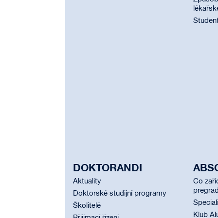
lékařsk
Student
DOKTORANDI
ABS
Aktuality
Co zaří
pregrad
Doktorské studijní programy
Special
Školitelé
Klub Al