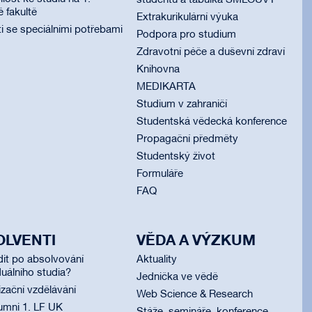
studentů a tabulka SMLOUVY
é fakultě
Extrakurikulární výuka
i se speciálními potřebami
Podpora pro studium
Zdravotní péče a duševní zdraví
Knihovna
MEDIKARTA
Studium v zahraničí
Studentská vědecká konference
Propagační předměty
Studentský život
Formuláře
FAQ
OLVENTI
VĚDA A VÝZKUM
dit po absolvování
Aktuality
uálního studia?
Jednička ve vědě
izační vzdělávání
Web Science & Research
umni 1. LF UK