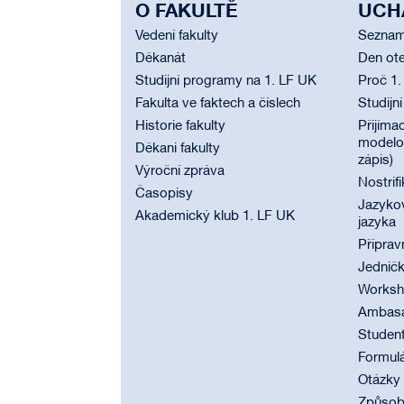
O FAKULTĚ
UCH
Vedení fakulty
Seznam
Děkanát
Den ote
Studijní programy na 1. LF UK
Proč 1.
Fakulta ve faktech a číslech
Studijn
Historie fakulty
Přijímac
modelov
Děkani fakulty
zápis)
Výroční zpráva
Nostrif
Časopisy
Jazyko
Akademický klub 1. LF UK
jazyka
Příprav
Jednič
Worksho
Ambasad
Student
Formul
Otázky
Způsobi