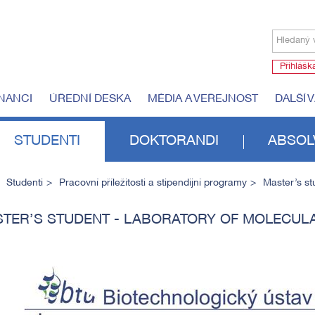
Hledaný 
Přihlášk
NANCI
ÚŘEDNÍ DESKA
MÉDIA A VEŘEJNOST
DALŠÍ 
STUDENTI
DOKTORANDI
ABSOL
Studenti
Pracovní příležitosti a stipendijní programy
Master’s st
TER’S STUDENT - LABORATORY OF MOLECUL