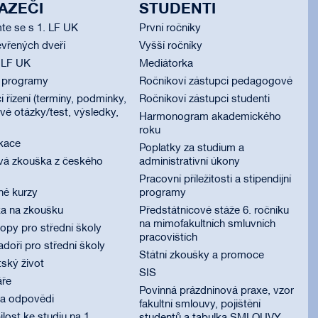
AZEČI
STUDENTI
te se s 1. LF UK
První ročníky
vřených dveří
Vyšší ročníky
 LF UK
Mediátorka
í programy
Ročníkoví zástupci pedagogové
í řízení (termíny, podmínky,
Ročníkoví zástupci studenti
é otázky/test, výsledky,
Harmonogram akademického
roku
ikace
Poplatky za studium a
vá zkouška z českého
administrativní úkony
Pracovní příležitosti a stipendijní
né kurzy
programy
ka na zkoušku
Předstátnicové stáže 6. ročníku
na mimofakultních smluvních
py pro střední školy
pracovištích
oři pro střední školy
Státní zkoušky a promoce
ský život
SIS
áře
Povinná prázdninová praxe, vzor
 a odpovědi
fakultní smlouvy, pojištění
lost ke studiu na 1.