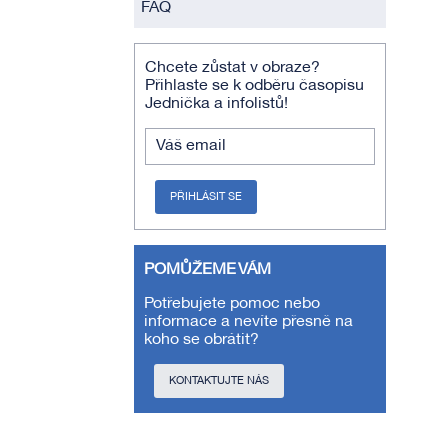
FAQ
Chcete zůstat v obraze?
Přihlaste se k odběru časopisu
Jednička a infolistů!
Váš email
PŘIHLÁSIT SE
POMŮŽEME VÁM
Potřebujete pomoc nebo
informace a nevíte přesně na
koho se obrátit?
KONTAKTUJTE NÁS