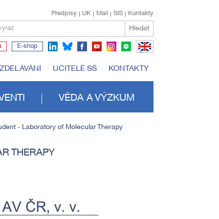
Předpisy
UK
Mail
SIS
Kontakty
Hledat
výraz
a
E-shop
EN
VZDĚLÁVÁNÍ
UČITELÉ SŠ
KONTAKTY
VENTI
VĚDA A VÝZKUM
udent - Laboratory of Molecular Therapy
AR THERAPY