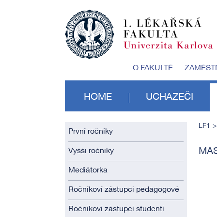
O FAKULTĚ
ZAMĚST
HOME
UCHAZEČI
LF1
První ročníky
MAS
Vyšší ročníky
Mediátorka
Ročníkoví zástupci pedagogové
Ročníkoví zástupci studenti