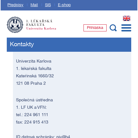
Předpisy
Mail
SIS
E-shop
EN
Přihláška
1. lékařská fakulta Univerzity Karlovy
Kontakty
Univerzita Karlova
1. lékařská fakulta
Kateřinská 1660/32
121 08 Praha 2
Společná ústředna
1. LF UK a VFN:
tel.: 224 961 111
fax: 224 915 413
ID datové schránky: piyj9b4