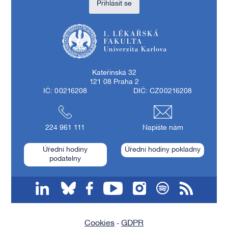
Přihlásit se
1. lékařská fakulta Univerzity Karlovy
Kateřinská 32
121 08 Praha 2
IČ: 00216208
DIČ: CZ00216208
224 961 111
Napište nám
Úřední hodiny
Úřední hodiny pokladny
podatelny
linkedin
bluesky
facebook
youtube
instagram
spotify
RSS
Cookies
GDPR
-