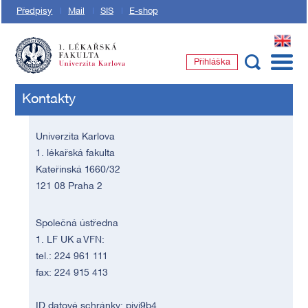
Předpisy
Mail
SIS
E-shop
EN
Přihláška
1. lékařská fakulta Univerzity Karlovy
Kontakty
Univerzita Karlova
1. lékařská fakulta
Kateřinská 1660/32
121 08 Praha 2
Společná ústředna
1. LF UK a VFN:
tel.: 224 961 111
fax: 224 915 413
ID datové schránky: piyj9b4