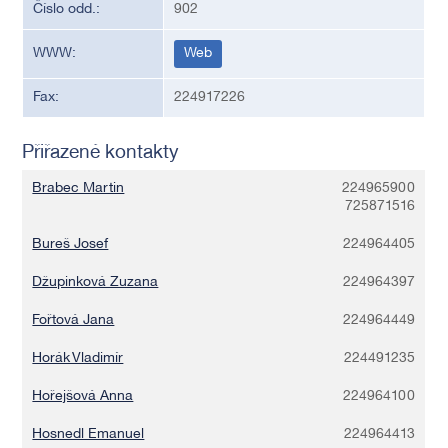
Číslo odd.:
902
WWW:
Web
Fax:
224917226
Přiřazené kontakty
Brabec Martin
224965900
725871516
Bureš Josef
224964405
Džupinková Zuzana
224964397
Fořtová Jana
224964449
Horák Vladimír
224491235
Hořejšová Anna
224964100
Hosnedl Emanuel
224964413