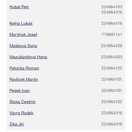
Hubal Petr
224964103
224964316
Kejha Lukáš
224964416
Martiňák Josef
778881141
Mašková Soňa
224964439
Mezuliáníková Hana
224964303
Patočka Roman
224964122
Pavlíček Martin
224964101
Pešek Ivan
224964101
Štuka Čestmír
224964102
Vávra Radek
224964316
Zíka Jiří
224964316