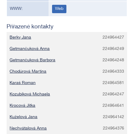
WWW:
Web
Přiřazené kontakty
Berky Jana
224964427
Getmančuková Anna
224964249
Getmančuková Barbora
224964248
Chodúrová Martina
224964333
Karaš Roman
224964581
Kozubíková Michaela
224964247
Krocová Jitka
224964641
Kuželová Jana
224964142
Nechvátalová Anna
224964376