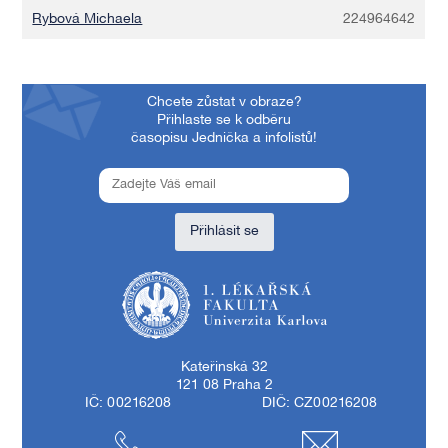
Rybová Michaela
224964642
Chcete zůstat v obraze?
Přihlaste se k odběru
časopisu Jednička a infolistů!
Přihlásit se
1. lékařská fakulta Univerzity Karlovy
Kateřinská 32
121 08 Praha 2
IČ: 00216208
DIČ: CZ00216208