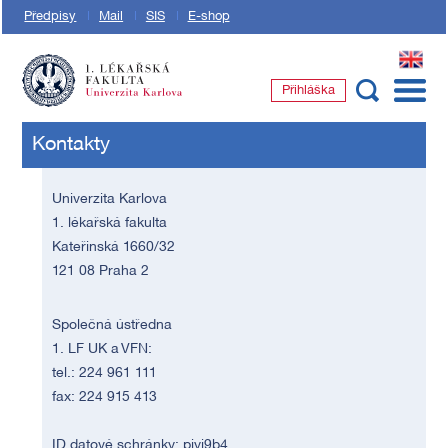
Předpisy
Mail
SIS
E-shop
EN
Přihláška
1. lékařská fakulta Univerzity Karlovy
Kontakty
Univerzita Karlova
1. lékařská fakulta
Kateřinská 1660/32
121 08 Praha 2
Společná ústředna
1. LF UK a VFN:
tel.: 224 961 111
fax: 224 915 413
ID datové schránky: piyj9b4