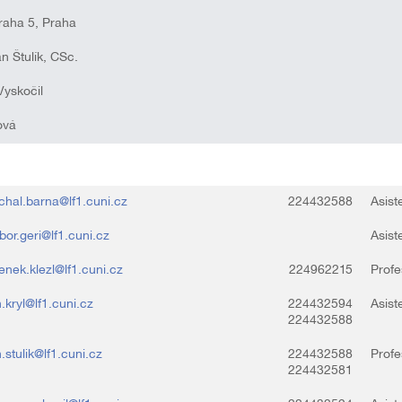
raha 5, Praha
n Štulík, CSc.
Vyskočil
ová
chal.barna@lf1.cuni.cz
224432588
Asist
bor.geri@lf1.cuni.cz
Asist
enek.klezl@lf1.cuni.cz
224962215
Profe
n.kryl@lf1.cuni.cz
224432594
Asist
224432588
n.stulik@lf1.cuni.cz
224432588
Profe
224432581