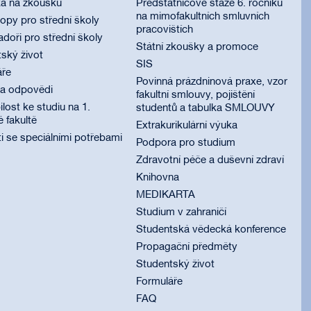
ka na zkoušku
Předstátnicové stáže 6. ročníku
na mimofakultních smluvních
py pro střední školy
pracovištích
oři pro střední školy
Státní zkoušky a promoce
ský život
SIS
áře
Povinná prázdninová praxe, vzor
 a odpovědi
fakultní smlouvy, pojištění
lost ke studiu na 1.
studentů a tabulka SMLOUVY
é fakultě
Extrakurikulární výuka
i se speciálními potřebami
Podpora pro studium
Zdravotní péče a duševní zdraví
Knihovna
MEDIKARTA
Studium v zahraničí
Studentská vědecká konference
Propagační předměty
Studentský život
Formuláře
FAQ