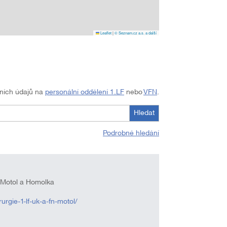
Leaflet
|
© Seznam.cz a.s. a další
tních údajů na
personální oddělení 1.LF
nebo
VFN
.
Hledat
Podrobné hledání
e Motol a Homolka
urgie-1-lf-uk-a-fn-motol/