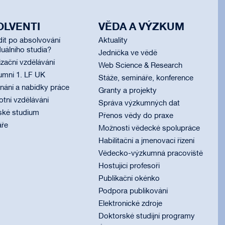
OLVENTI
VĚDA A VÝZKUM
dit po absolvování
Aktuality
uálního studia?
Jednička ve vědě
izační vzdělávání
Web Science & Research
umni 1. LF UK
Stáže, semináře, konference
ání a nabídky práce
Granty a projekty
otní vzdělávání
Správa výzkumných dat
ské studium
Přenos vědy do praxe
áře
Možnosti vědecké spolupráce
Habilitační a jmenovací řízení
Vědecko-výzkumná pracoviště
Hostující profesoři
Publikační okénko
Podpora publikování
Elektronické zdroje
Doktorské studijní programy