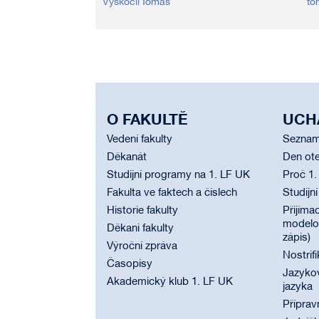
Vyskočil Tomáš
to
O FAKULTĚ
UCH
Vedení fakulty
Seznam
Děkanát
Den ote
Studijní programy na 1. LF UK
Proč 1.
Fakulta ve faktech a číslech
Studijn
Historie fakulty
Přijímac
modelov
Děkani fakulty
zápis)
Výroční zpráva
Nostrif
Časopisy
Jazyko
Akademický klub 1. LF UK
jazyka
Příprav