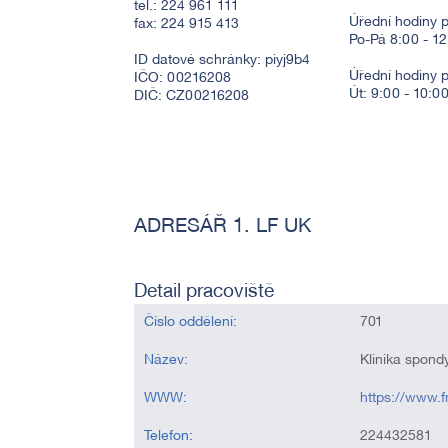
tel.: 224 961 111
Úřední hodiny p
fax: 224 915 413
Po-Pá 8:00 - 1
ID datové schránky: piyj9b4
Úřední hodiny 
IČO: 00216208
Út: 9:00 - 10:0
DIČ: CZ00216208
ADRESÁŘ 1. LF UK
Detail pracoviště
Číslo oddělení:
701
Název:
Klinika spond
WWW:
https://www.f
Telefon:
224432581