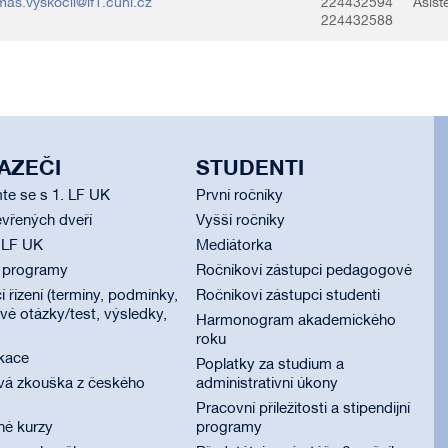
mas.vyskocil@lf1.cuni.cz
224432594
Asist
224432588
AZEČI
STUDENTI
te se s 1. LF UK
První ročníky
vřených dveří
Vyšší ročníky
 LF UK
Mediátorka
í programy
Ročníkoví zástupci pedagogové
í řízení (termíny, podmínky,
Ročníkoví zástupci studenti
é otázky/test, výsledky,
Harmonogram akademického
roku
ikace
Poplatky za studium a
vá zkouška z českého
administrativní úkony
Pracovní příležitosti a stipendijní
né kurzy
programy