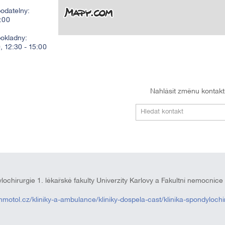
odatelny:
2:00
pokladny:
0, 12:30 - 15:00
Nahlásit změnu kontak
Hledat kontakt
ylochirurgie 1. lékařské fakulty Univerzity Karlovy a Fakultní nemocnic
nmotol.cz/kliniky-a-ambulance/kliniky-dospela-cast/klinika-spondylochir