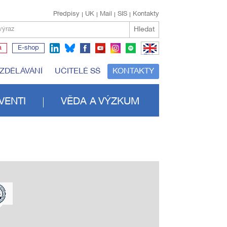
Předpisy
UK
Mail
SIS
Kontakty
Hledat
výraz
a
E-shop
EN
VZDĚLÁVÁNÍ
UČITELÉ SŠ
KONTAKTY
VENTI
VĚDA A VÝZKUM