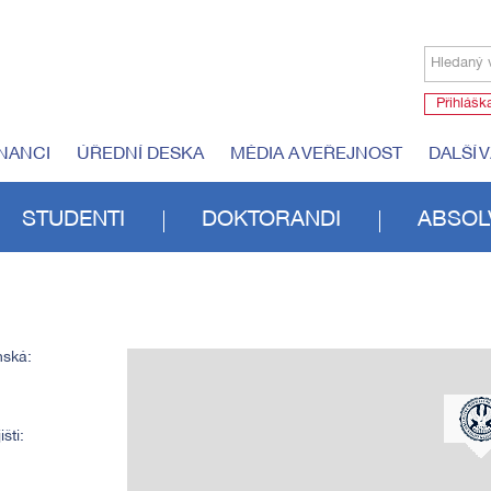
Hledaný 
Přihlášk
NANCI
ÚŘEDNÍ DESKA
MÉDIA A VEŘEJNOST
DALŠÍ 
STUDENTI
DOKTORANDI
ABSOL
nská:
šti: