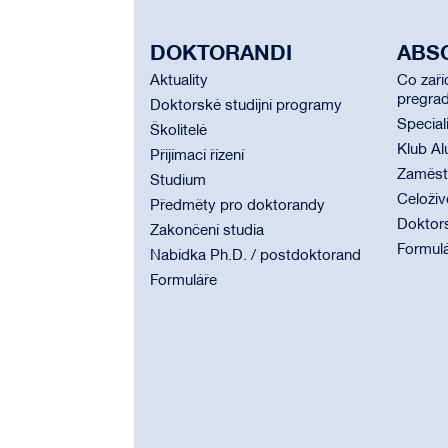
DOKTORANDI
ABS
Aktuality
Co zaří
pregrad
Doktorské studijní programy
Special
Školitelé
Klub Al
Přijímací řízení
Zaměstn
Studium
Celoživ
Předměty pro doktorandy
Doktor
Zakončení studia
Formul
Nabídka Ph.D. / postdoktorand
Formuláře