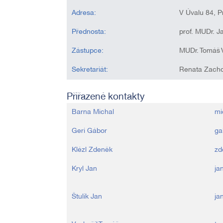
Adresa:
V Úvalu 84, P
Přednosta:
prof. MUDr. Ja
Zástupce:
MUDr. Tomáš 
Sekretariát:
Renata Zach
Přiřazené kontakty
Barna Michal
mi
Geri Gábor
ga
Klézl Zdeněk
zd
Kryl Jan
ja
Štulík Jan
ja