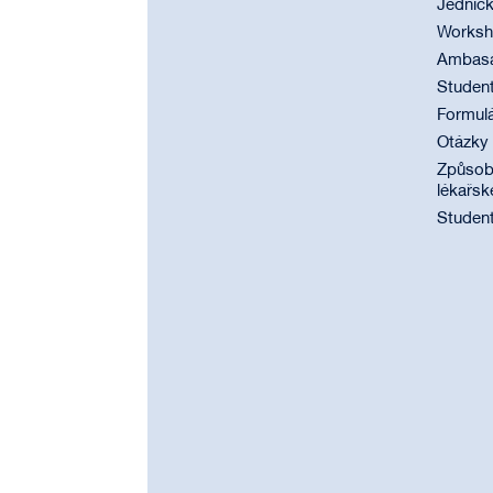
Jednič
Worksho
Ambasad
Student
Formul
Otázky
Způsobi
lékařsk
Student