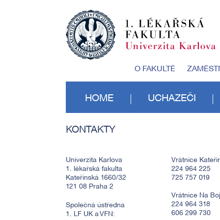
O FAKULTĚ
ZAMĚST
HOME
UCHAZEČI
KONTAKTY
Univerzita Karlova
Vrátnice Kateři
1. lékařská fakulta
224 964 225
Kateřinská 1660/32
725 757 019
121 08 Praha 2
Vrátnice Na Boji
224 964 318
Společná ústředna
606 299 730
1. LF UK a VFN: