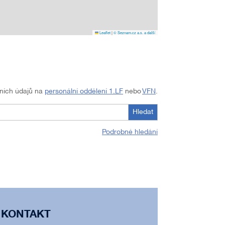
Leaflet
|
© Seznam.cz a.s. a další
tních údajů na
personální oddělení 1.LF
nebo
VFN
.
Hledat
Podrobné hledání
KONTAKT