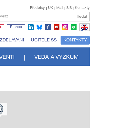
Předpisy
UK
Mail
SIS
Kontakty
Hledat
výraz
a
E-shop
EN
VZDĚLÁVÁNÍ
UČITELÉ SŠ
KONTAKTY
VENTI
VĚDA A VÝZKUM