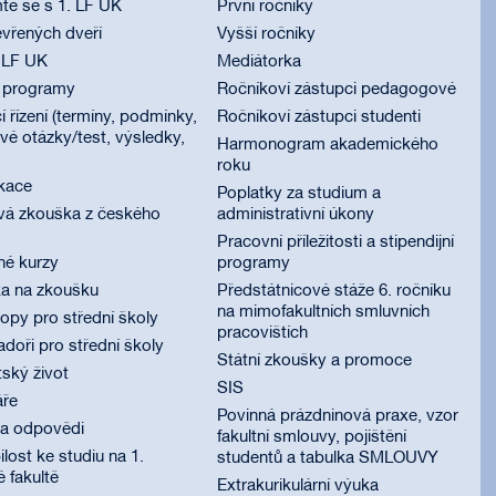
te se s 1. LF UK
První ročníky
vřených dveří
Vyšší ročníky
 LF UK
Mediátorka
í programy
Ročníkoví zástupci pedagogové
í řízení (termíny, podmínky,
Ročníkoví zástupci studenti
é otázky/test, výsledky,
Harmonogram akademického
roku
ikace
Poplatky za studium a
vá zkouška z českého
administrativní úkony
Pracovní příležitosti a stipendijní
né kurzy
programy
ka na zkoušku
Předstátnicové stáže 6. ročníku
na mimofakultních smluvních
py pro střední školy
pracovištích
oři pro střední školy
Státní zkoušky a promoce
ský život
SIS
áře
Povinná prázdninová praxe, vzor
 a odpovědi
fakultní smlouvy, pojištění
lost ke studiu na 1.
studentů a tabulka SMLOUVY
é fakultě
Extrakurikulární výuka