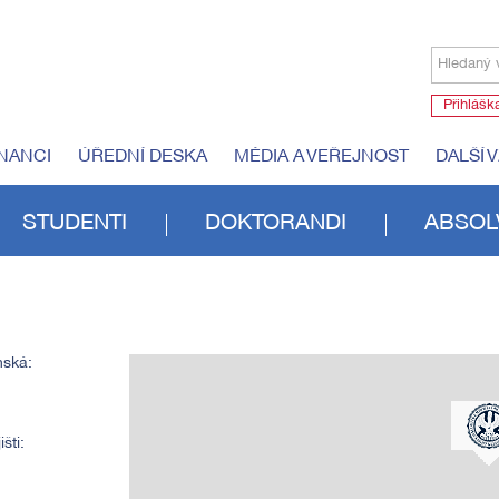
Hledaný 
Přihlášk
NANCI
ÚŘEDNÍ DESKA
MÉDIA A VEŘEJNOST
DALŠÍ 
STUDENTI
DOKTORANDI
ABSOL
nská:
šti: