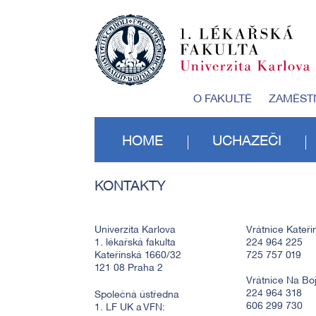
O FAKULTĚ
ZAMĚST
HOME
UCHAZEČI
KONTAKTY
Univerzita Karlova
Vrátnice Kateři
1. lékařská fakulta
224 964 225
Kateřinská 1660/32
725 757 019
121 08 Praha 2
Vrátnice Na Boji
224 964 318
Společná ústředna
606 299 730
1. LF UK a VFN: