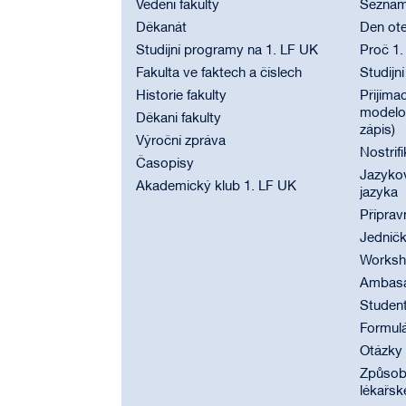
Vedení fakulty
Seznam
Děkanát
Den ote
Studijní programy na 1. LF UK
Proč 1.
Fakulta ve faktech a číslech
Studijn
Historie fakulty
Přijímac
modelov
Děkani fakulty
zápis)
Výroční zpráva
Nostrif
Časopisy
Jazyko
Akademický klub 1. LF UK
jazyka
Příprav
Jednič
Worksho
Ambasad
Student
Formul
Otázky
Způsobi
lékařsk