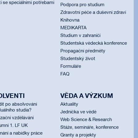
i se speciálními potřebami
Podpora pro studium
Zdravotní péče a duševní zdraví
Knihovna
MEDIKARTA
Studium v zahraničí
Studentská vědecká konference
Propagační předměty
Studentský život
Formuláře
FAQ
OLVENTI
VĚDA A VÝZKUM
dit po absolvování
Aktuality
uálního studia?
Jednička ve vědě
izační vzdělávání
Web Science & Research
umni 1. LF UK
Stáže, semináře, konference
ání a nabídky práce
Granty a projekty