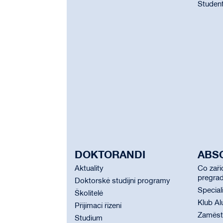
Student
DOKTORANDI
ABS
Aktuality
Co zaří
pregrad
Doktorské studijní programy
Special
Školitelé
Klub Al
Přijímací řízení
Zaměstn
Studium