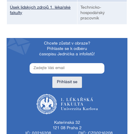
Úsek lidských zdrojů 1. lékařské
Technicko-
fakulty
hospodářský
pracovník
Chcete zůstat v obraze?
Přihlaste se k odběru
časopisu Jednička a infolistů!
Přihlásit se
1. lékařská fakulta Univerzity Karlovy
Kateřinská 32
121 08 Praha 2
IČ: 00216208
DIČ: CZ00216208