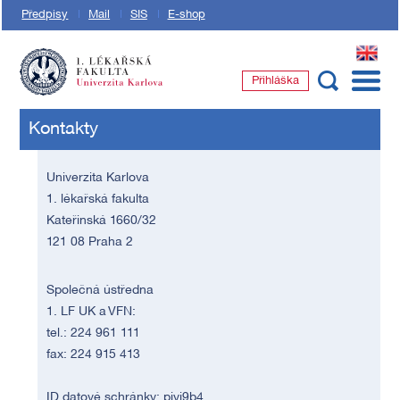
Předpisy
Mail
SIS
E-shop
EN
Přihláška
1. lékařská fakulta Univerzity Karlovy
Kontakty
Univerzita Karlova
1. lékařská fakulta
Kateřinská 1660/32
121 08 Praha 2
Společná ústředna
1. LF UK a VFN:
tel.: 224 961 111
fax: 224 915 413
ID datové schránky: piyj9b4