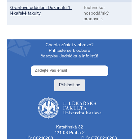
Grantové oddělení Děkanátu 1.
Technicko-
lékařské fakulty
hospodářský
pracovník
Chcete zůstat v obraze?
Přihlaste se k odběru
časopisu Jednička a infolistů!
Přihlásit se
1. lékařská fakulta Univerzity Karlovy
Kateřinská 32
121 08 Praha 2
IČ: 00216208
DIČ: CZ00216208