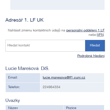
Adresář 1. LF UK
Nahlásit změnu kontaktních údajů na
personální oddělení 1.LF
nebo
VFN
.
Hledat
Podrobné hledání
Lucie Marešová DiS.
Email:
lucie.maresova@lf1.cuni.cz
Telefon:
224964334
Úvazky
Název
Pozice