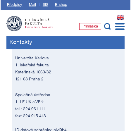
Předpisy
Mail
SIS
E-shop
EN
Přihláška
1. lékařská fakulta Univerzity Karlovy
Kontakty
Univerzita Karlova
1. lékařská fakulta
Kateřinská 1660/32
121 08 Praha 2
Společná ústředna
1. LF UK a VFN:
tel.: 224 961 111
fax: 224 915 413
ID datové schránky: piyj9b4