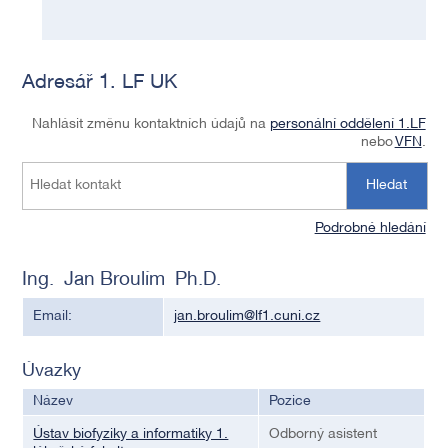
Adresář 1. LF UK
Nahlásit změnu kontaktních údajů na
personální oddělení 1.LF
nebo
VFN
.
Hledat
Podrobné hledání
Ing. Jan Broulím Ph.D.
Email:
jan.broulim@lf1.cuni.cz
Úvazky
Název
Pozice
Ústav biofyziky a informatiky 1.
Odborný asistent