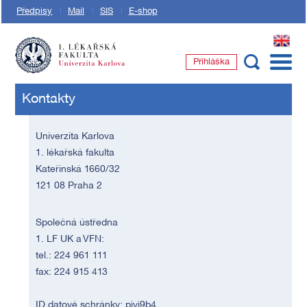
Předpisy
Mail
SIS
E-shop
EN
Přihláška
1. lékařská fakulta Univerzity Karlovy
Kontakty
Univerzita Karlova
1. lékařská fakulta
Kateřinská 1660/32
121 08 Praha 2
Společná ústředna
1. LF UK a VFN:
tel.: 224 961 111
fax: 224 915 413
ID datové schránky: piyj9b4