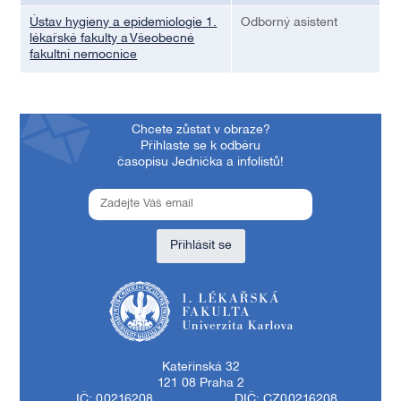
Ústav hygieny a epidemiologie 1.
Odborný asistent
lékařské fakulty a Všeobecné
fakultní nemocnice
Chcete zůstat v obraze?
Přihlaste se k odběru
časopisu Jednička a infolistů!
Přihlásit se
1. lékařská fakulta Univerzity Karlovy
Kateřinská 32
121 08 Praha 2
IČ: 00216208
DIČ: CZ00216208