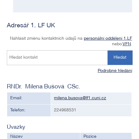
Adresář 1. LF UK
Nahlásit změnu kontaktních údajů na
personální oddělení 1.LF
nebo
VFN
.
Hledat
Podrobné hledání
RNDr. Milena Bušová CSc.
Email:
milena.busova@lf1.cuni.cz
Telefon:
224968531
Úvazky
Název
Pozice