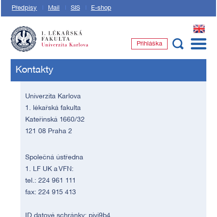
Předpisy
Mail
SIS
E-shop
EN
Přihláška
1. lékařská fakulta Univerzity Karlovy
Kontakty
Univerzita Karlova
1. lékařská fakulta
Kateřinská 1660/32
121 08 Praha 2
Společná ústředna
1. LF UK a VFN:
tel.: 224 961 111
fax: 224 915 413
ID datové schránky: piyj9b4