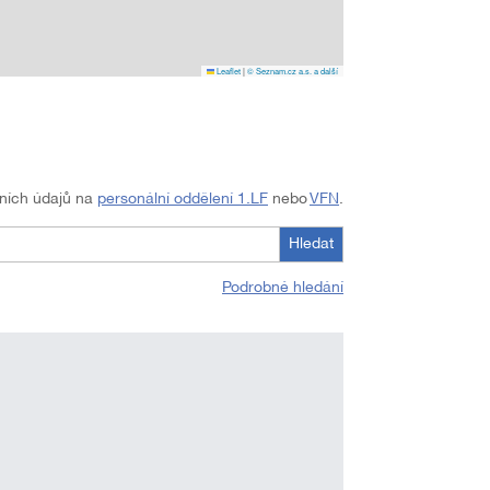
Leaflet
|
© Seznam.cz a.s. a další
tních údajů na
personální oddělení 1.LF
nebo
VFN
.
Hledat
Podrobné hledání