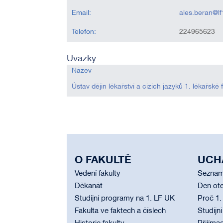
Email:
ales.beran@lf
Telefon:
224965623
Úvazky
Název
Ústav dějin lékařství a cizích jazyků 1. lékařské 
O FAKULTĚ
UCH
Vedení fakulty
Seznam
Děkanát
Den ote
Studijní programy na 1. LF UK
Proč 1.
Fakulta ve faktech a číslech
Studijn