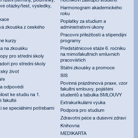
í řízení (termíny, podmínky,
Ročníkoví zástupci studenti
é otázky/test, výsledky,
Harmonogram akademického
roku
ikace
Poplatky za studium a
vá zkouška z českého
administrativní úkony
Pracovní příležitosti a stipendijní
né kurzy
programy
ka na zkoušku
Předstátnicové stáže 6. ročníku
na mimofakultních smluvních
py pro střední školy
pracovištích
oři pro střední školy
Státní zkoušky a promoce
ský život
SIS
áře
Povinná prázdninová praxe, vzor
 a odpovědi
fakultní smlouvy, pojištění
lost ke studiu na 1.
studentů a tabulka SMLOUVY
é fakultě
Extrakurikulární výuka
i se speciálními potřebami
Podpora pro studium
Zdravotní péče a duševní zdraví
Knihovna
MEDIKARTA