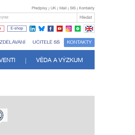
Předpisy
UK
Mail
SIS
Kontakty
Hledat
výraz
a
E-shop
EN
VZDĚLÁVÁNÍ
UČITELÉ SŠ
KONTAKTY
VENTI
VĚDA A VÝZKUM