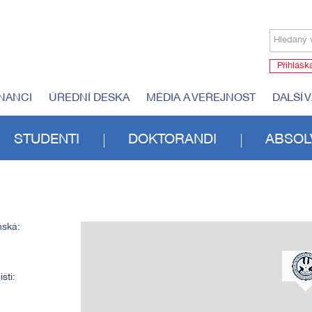
Hledaný 
Přihlášk
NANCI
ÚŘEDNÍ DESKA
MÉDIA A VEŘEJNOST
DALŠÍ 
STUDENTI
DOKTORANDI
ABSOL
nská:
šti: