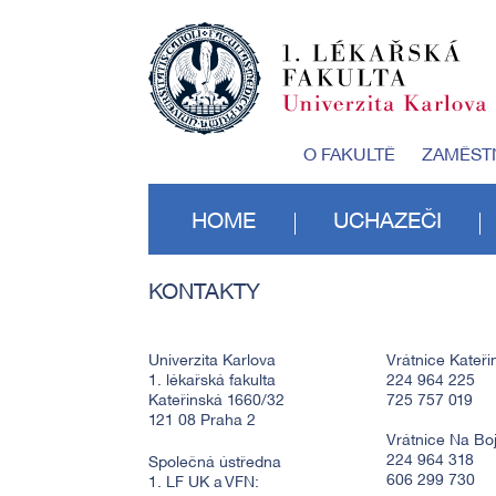
O FAKULTĚ
ZAMĚST
HOME
UCHAZEČI
KONTAKTY
Univerzita Karlova
Vrátnice Kateři
1. lékařská fakulta
224 964 225
Kateřinská 1660/32
725 757 019
121 08 Praha 2
Vrátnice Na Boji
224 964 318
Společná ústředna
606 299 730
1. LF UK a VFN: