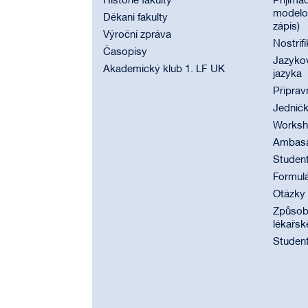
Historie fakulty
Přijímac
modelov
Děkani fakulty
zápis)
Výroční zpráva
Nostrif
Časopisy
Jazyko
Akademický klub 1. LF UK
jazyka
Příprav
Jednič
Worksho
Ambasad
Student
Formul
Otázky
Způsobi
lékařsk
Student