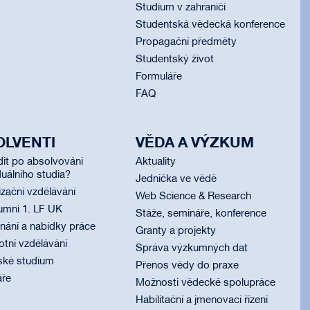
Studium v zahraničí
Studentská vědecká konference
Propagační předměty
Studentský život
Formuláře
FAQ
OLVENTI
VĚDA A VÝZKUM
dit po absolvování
Aktuality
uálního studia?
Jednička ve vědě
izační vzdělávání
Web Science & Research
umni 1. LF UK
Stáže, semináře, konference
ání a nabídky práce
Granty a projekty
otní vzdělávání
Správa výzkumných dat
ské studium
Přenos vědy do praxe
áře
Možnosti vědecké spolupráce
Habilitační a jmenovací řízení