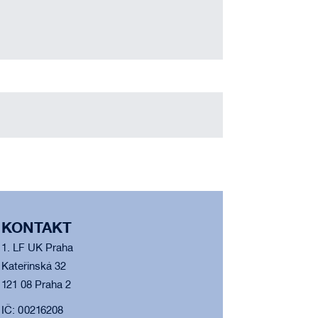
KONTAKT
1. LF UK Praha
Kateřinská 32
121 08 Praha 2
IČ: 00216208