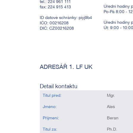
tel.: 224 961 111
Úřední hodiny p
fax: 224 915 413
Po-Pá 8:00 - 1
ID datové schránky: piyj9b4
Úřední hodiny 
IČO: 00216208
Út: 9:00 - 10:0
DIČ: CZ00216208
ADRESÁŘ 1. LF UK
Detail kontaktu
Titul před:
Mgr.
Jméno:
Aleš
Přijmení:
Beran
Titul za:
Ph.D.