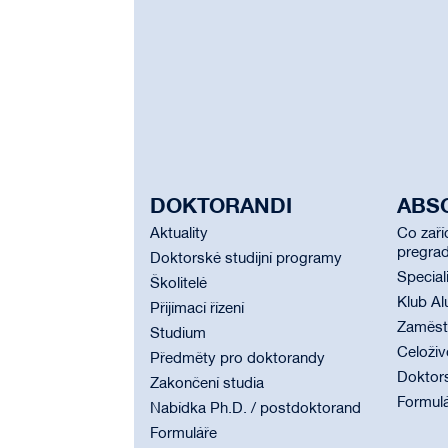
DOKTORANDI
ABS
Aktuality
Co zaří
pregrad
Doktorské studijní programy
Special
Školitelé
Klub Al
Přijímací řízení
Zaměstn
Studium
Celoživ
Předměty pro doktorandy
Doktor
Zakončení studia
Formul
Nabídka Ph.D. / postdoktorand
Formuláře