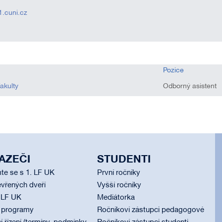
1.cuni.cz
Pozice
fakulty
Odborný asistent
AZEČI
STUDENTI
te se s 1. LF UK
První ročníky
vřených dveří
Vyšší ročníky
 LF UK
Mediátorka
í programy
Ročníkoví zástupci pedagogové