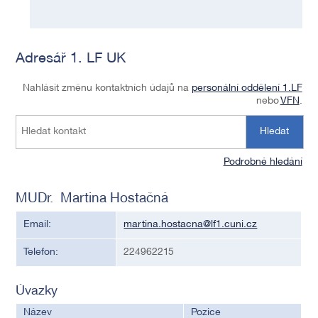
Adresář 1. LF UK
Nahlásit změnu kontaktních údajů na
personální oddělení 1.LF
nebo
VFN
.
Hledat
Podrobné hledání
MUDr. Martina Hostačná
Email:
martina.hostacna@lf1.cuni.cz
Telefon:
224962215
Úvazky
Název
Pozice