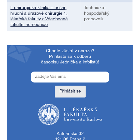
I. chirurgická klinika – břišní,
Technicko-
hrudní a úrazové chirurgie 1.
hospodářský
lékařské fakulty a Všeobecné
pracovník
fakultní nemocnice
Chcete zůstat v obraze?
Přihlaste se k odběru
časopisu Jednička a infolistů!
Přihlásit se
1. lékařská fakulta Univerzity Karlovy
Kateřinská 32
121 08 Praha 2