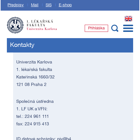
Předpisy
Mail
SIS
E-shop
EN
Přihláška
1. lékařská fakulta Univerzity Karlovy
Kontakty
Univerzita Karlova
1. lékařská fakulta
Kateřinská 1660/32
121 08 Praha 2
Společná ústředna
1. LF UK a VFN:
tel.: 224 961 111
fax: 224 915 413
ID datové schránky: piyj9b4