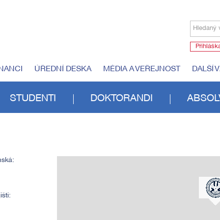
Hledaný 
Přihlášk
NANCI
ÚŘEDNÍ DESKA
MÉDIA A VEŘEJNOST
DALŠÍ 
STUDENTI
DOKTORANDI
ABSOL
nská:
šti: