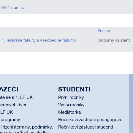
rt@lf1.cuni.cz
Pozice
gie 1. lékařské fakulty a Všeobecné fakultní
Odborný asistent
AZEČI
STUDENTI
te se s 1. LF UK
První ročníky
vřených dveří
Vyšší ročníky
 LF UK
Mediátorka
í programy
Ročníkoví zástupci pedagogové
í řízení (termíny, podmínky,
Ročníkoví zástupci studenti