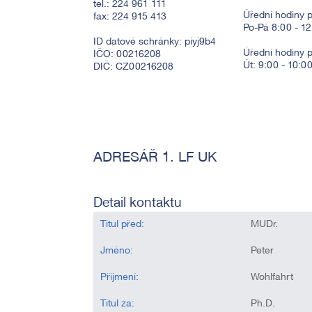
tel.: 224 961 111
Úřední hodiny p
fax: 224 915 413
Po-Pá 8:00 - 1
ID datové schránky: piyj9b4
Úřední hodiny 
IČO: 00216208
Út: 9:00 - 10:0
DIČ: CZ00216208
ADRESÁŘ 1. LF UK
Detail kontaktu
Titul před:
MUDr.
Jméno:
Peter
Přijmení:
Wohlfahrt
Titul za:
Ph.D.