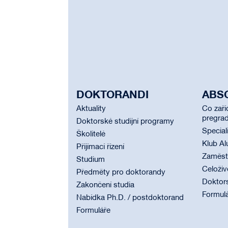
DOKTORANDI
ABS
Aktuality
Co zaří
pregrad
Doktorské studijní programy
Special
Školitelé
Klub Al
Přijímací řízení
Zaměstn
Studium
Celoživ
Předměty pro doktorandy
Doktor
Zakončení studia
Formul
Nabídka Ph.D. / postdoktorand
Formuláře