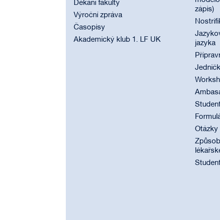
modelov
Děkani fakulty
zápis)
Výroční zpráva
Nostrif
Časopisy
Jazyko
Akademický klub 1. LF UK
jazyka
Příprav
Jednič
Worksho
Ambasad
Student
Formul
Otázky
Způsobi
lékařsk
Student