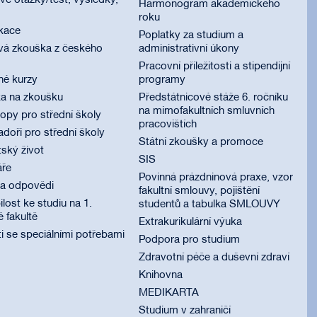
é otázky/test, výsledky,
Harmonogram akademického
roku
ikace
Poplatky za studium a
vá zkouška z českého
administrativní úkony
Pracovní příležitosti a stipendijní
né kurzy
programy
ka na zkoušku
Předstátnicové stáže 6. ročníku
na mimofakultních smluvních
py pro střední školy
pracovištích
oři pro střední školy
Státní zkoušky a promoce
ský život
SIS
áře
Povinná prázdninová praxe, vzor
 a odpovědi
fakultní smlouvy, pojištění
lost ke studiu na 1.
studentů a tabulka SMLOUVY
é fakultě
Extrakurikulární výuka
i se speciálními potřebami
Podpora pro studium
Zdravotní péče a duševní zdraví
Knihovna
MEDIKARTA
Studium v zahraničí