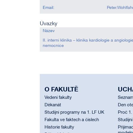
Email:
Peter.Wohlfah
Úvazky
Název
II. interní klinika – klinika kardiologie a angiolo
nemocnice
O FAKULTĚ
UCH
Vedení fakulty
Seznam
Děkanát
Den ote
Studijní programy na 1. LF UK
Proč 1.
Fakulta ve faktech a číslech
Studijn
Historie fakulty
Přijímac