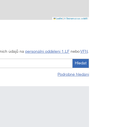
Leaflet
|
© Seznam.cz a.s. a další
tních údajů na
personální oddělení 1.LF
nebo
VFN
.
Hledat
Podrobné hledání