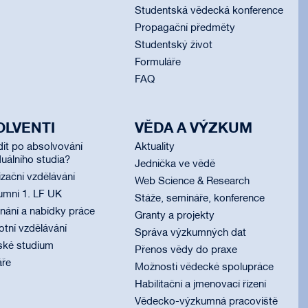
Studentská vědecká konference
Propagační předměty
Studentský život
Formuláře
FAQ
OLVENTI
VĚDA A VÝZKUM
dit po absolvování
Aktuality
uálního studia?
Jednička ve vědě
izační vzdělávání
Web Science & Research
umni 1. LF UK
Stáže, semináře, konference
ání a nabídky práce
Granty a projekty
otní vzdělávání
Správa výzkumných dat
ské studium
Přenos vědy do praxe
áře
Možnosti vědecké spolupráce
Habilitační a jmenovací řízení
Vědecko-výzkumná pracoviště