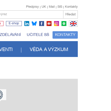
Předpisy
UK
Mail
SIS
Kontakty
Hledat
výraz
a
E-shop
EN
VZDĚLÁVÁNÍ
UČITELÉ SŠ
KONTAKTY
VENTI
VĚDA A VÝZKUM