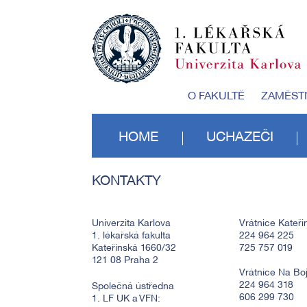
O FAKULTĚ
ZAMĚST
HOME
UCHAZEČI
KONTAKTY
Univerzita Karlova
Vrátnice Kateři
1. lékařská fakulta
224 964 225
Kateřinská 1660/32
725 757 019
121 08 Praha 2
Vrátnice Na Boji
224 964 318
Společná ústředna
606 299 730
1. LF UK a VFN: