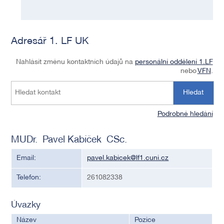
Adresář 1. LF UK
Nahlásit změnu kontaktních údajů na
personální oddělení 1.LF
nebo
VFN
.
Hledat
Podrobné hledání
MUDr. Pavel Kabíček CSc.
Email:
pavel.kabicek@lf1.cuni.cz
Telefon:
261082338
Úvazky
Název
Pozice