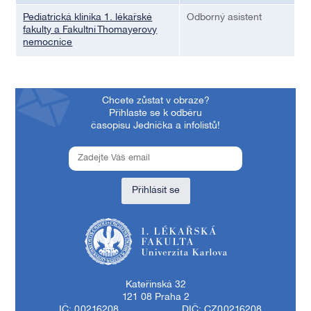
Pediatrická klinika 1. lékařské
Odborný asistent
fakulty a Fakultní Thomayerovy
nemocnice
Chcete zůstat v obraze?
Přihlaste se k odběru
časopisu Jednička a infolistů!
Přihlásit se
1. lékařská fakulta Univerzity Karlovy
Kateřinská 32
121 08 Praha 2
IČ: 00216208
DIČ: CZ00216208