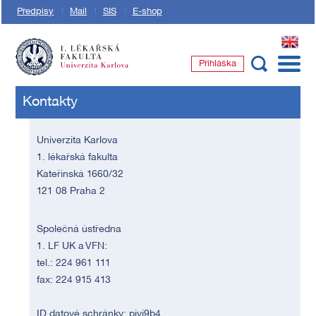
Předpisy
Mail
SIS
E-shop
EN
Přihláška
1. lékařská fakulta Univerzity Karlovy
Kontakty
Univerzita Karlova
1. lékařská fakulta
Kateřinská 1660/32
121 08 Praha 2
Společná ústředna
1. LF UK a VFN:
tel.: 224 961 111
fax: 224 915 413
ID datové schránky: piyj9b4