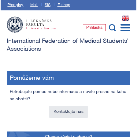
Předpisy
Mail
SIS
E-shop
EN
Přihláška
1. lékařská fakulta Univerzity Karlovy
International Federation of Medical Students’
Associations
Pomůžeme vám
Potřebujete pomoc nebo informace a nevíte přesně na koho
se obrátit?
Kontaktujte nás