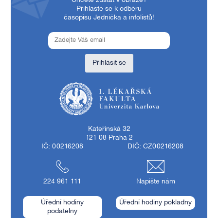
Chcete zůstat v obraze?
Přihlaste se k odběru
časopisu Jednička a infolistů!
Přihlásit se
1. lékařská fakulta Univerzity Karlovy
Kateřinská 32
121 08 Praha 2
IČ: 00216208
DIČ: CZ00216208
224 961 111
Napište nám
Úřední hodiny
Úřední hodiny pokladny
podatelny