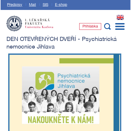
Předpisy
Mail
SIS
E-shop
EN
Přihláška
1. lékařská fakulta Univerzity Karlovy
DEN OTEVŘENÝCH DVEŘÍ - Psychiatrická
nemocnice Jihlava