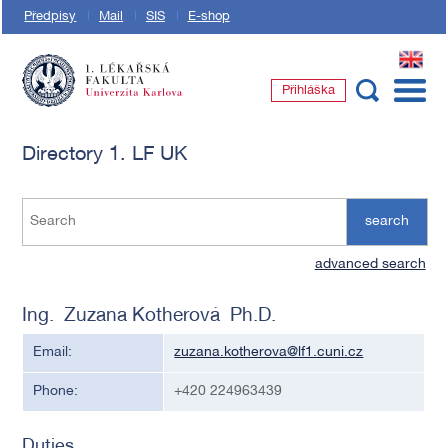
Předpisy
Mail
SIS
E-shop
EN
Přihláška
1. lékařská fakulta Univerzity Karlovy
Directory 1. LF UK
search
advanced search
Ing. Zuzana Kotherová Ph.D.
Email:
zuzana.kotherova@lf1.cuni.cz
Phone:
+420 224963439
Duties