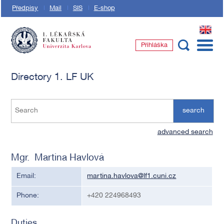
Předpisy
Mail
SIS
E-shop
EN
Přihláška
1. lékařská fakulta Univerzity Karlovy
Directory 1. LF UK
search
advanced search
Mgr. Martina Havlová
Email:
martina.havlova@lf1.cuni.cz
Phone:
+420 224968493
Duties