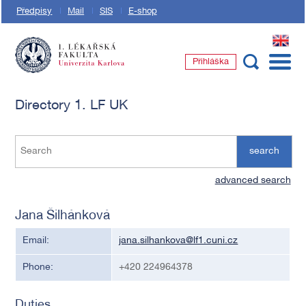
Předpisy
Mail
SIS
E-shop
EN
Přihláška
1. lékařská fakulta Univerzity Karlovy
Directory 1. LF UK
search
advanced search
Jana Šilhánková
Email:
jana.silhankova@lf1.cuni.cz
Phone:
+420 224964378
Duties